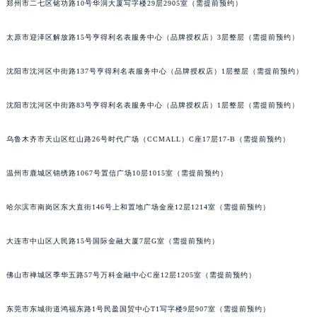
郑州市二七区铭功路10号华润大厦写字楼29层2905室（需提前预约）
辽宁省盘锦市兴隆台区石油大街宝玑售后服务中心（需提前预约）
辽宁省铁岭市银州区南马路宝玑售后服务中心（需提前预约）
太原市迎泽区解放路15号亨得利名表服务中心（品牌授权店）3层整层（需提前预约）
辽宁省营口市站前区市府路与渤海大街交叉口宝玑售后服务中心（需提前预约）
沈阳市沈河区中街路137号亨得利名表服务中心（品牌授权店）1层整层（需提前预约）
辽宁省沈阳市沈河区中街路137号亨得利名表维修授权店1楼宝玑售后服务中心（需提前预约）
辽宁省沈阳市沈河区中街路83号亨得利名表维修授权店1楼宝玑售后服务中心（需提前预约）
沈阳市沈河区中街路83号亨得利名表服务中心（品牌授权店）1层整层（需提前预约）
北京市朝阳区建国门外大街甲6号华熙国际中心D座11层1102室宝玑售后服务中心（北京总部）（需提前预约）
北京市东城区东长安街1号王府井东方广场W3座6层602室宝玑售后服务中心（需提前预约）
乌鲁木齐市天山区红山路26号时代广场（CCMALL）C座17层17-B（需提前预约）
河北省保定市竞秀区朝阳北大街北国先天下宝玑售后服务中心（需提前预约）
温州市鹿城区锦绣路1067号置信广场10层1015室（需提前预约）
内蒙古自治区阿拉善盟市左旗土尔扈特大街宝玑售后服务中心（需提前预约）
内蒙古自治区巴彦淖尔市临河区新华街宝玑售后服务中心（需提前预约）
哈尔滨市南岗区东大直街146号上和置地广场金座12层1214室（需提前预约）
内蒙古自治区包头市青山区幸福路甲3号王府井百货名表维修宝玑售后服务中心（需提前预约）
内蒙古自治区赤峰市红山区哈达街宝玑售后服务中心（需提前预约）
大连市中山区人民路15号国际金融大厦7层G室（需提前预约）
内蒙古自治区鄂尔多斯市东胜区伊金霍洛街宝玑售后服务中心（需提前预约）
内蒙古自治区呼伦贝尔市海拉尔区中央街宝玑售后服务中心（需提前预约）
佛山市禅城区季华五路57号万科金融中心C座12层1205室（需提前预约）
内蒙古自治区通辽市科尔沁区明仁大街宝玑售后服务中心（需提前预约）
东莞市东城街道鸿福东路1号民盈国贸中心T1写字楼9层907室（需提前预约）
内蒙古自治区乌海市海勃湾区人民南路宝玑售后服务中心（需提前预约）