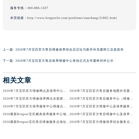
广西壮族自治区桂林市秀峰区红岭路宝玑售后服务中心（需提前预约）
服务专线：
400-886-1507
广西壮族自治区河池市金城江区金城江街道朝阳路宝玑售后服务中心（需提前预约）
本页链接：
http://www.breguetfw.com/problems/nanchang/21802.html
广西壮族自治区贺州市八步区城东街道灵峰南路宝玑售后服务中心（需提前预约）
广西壮族自治区来宾市兴宾区桂中大道宝玑售后服务中心（需提前预约）
广西壮族自治区柳州市城中区中山中路宝玑售后服务中心（需提前预约）
上一篇:
2026年7月宝玑官方售后维修保养综合店迁址与新开补充最终汇总表发布
广西壮族自治区钦州市钦南区金海湾东大街宝玑售后服务中心（需提前预约）
广西壮族自治区梧州市万秀区龙湖镇高旺路宝玑售后服务中心（需提前预约）
下一篇:
2026年7月宝玑官方售后保养维修中心变动正式文件最终对外公示
广西壮族自治区玉林市玉州区金玉路宝玑售后服务中心（需提前预约）
海南省儋州市儋州市那大镇兰洋北路宝玑售后服务中心（需提前预约）
相关文章
海南省东方市八所镇解放西路宝玑售后服务中心（需提前预约）
2026年7月宝玑官方维修网点及保养中心变动补充一览
2026年7月宝玑官方售后服务地图补充最终更新（迁址+增设）
海南省琼海市嘉积镇东风路宝玑售后服务中心（需提前预约）
2026年7月宝玑官方维修保养网点全面更新补充说明（搬迁新增店铺）
2026年7月宝玑官方售后服务中心（维修保养）调整通知（迁址新增）
海南省三沙市西沙区西沙群岛永兴岛北京路宝玑售后服务中心（需提前预约）
2026年7月宝玑官方保养服务中心维修点搬迁新开补充详情文件
2026年7月宝玑官方维修中心及保养服务中心迁移与增设补充确认内容
海南省三亚市吉阳区迎宾路宝玑售后服务中心（需提前预约）
2026最新Breguet宝玑腕表保养服务中心地址考察报告
2026年7月宝玑官方售后维修中心及保养中心最新动态补充确认终稿
海南省万宁市万城镇解放路宝玑售后服务中心（需提前预约）
2026最新Breguet宝玑售后维修服务点地址调研报告
2026年7月宝玑官方维修保养综合服务点最新动态汇总（搬迁+新增）
海南省文昌市文城镇教育东路宝玑售后服务中心（需提前预约）
海南省五指山市通什镇三月三大道宝玑售后服务中心（需提前预约）