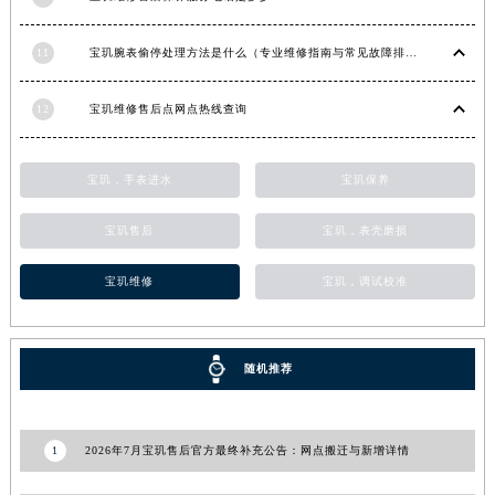
湖北省宜昌市西陵区夷陵大道与港窑路宝玑售后服务中心（需提前预约）
11
宝玑腕表偷停处理方法是什么（专业维修指南与常见故障排查）
湖南省常德市武陵区人民路宝玑售后服务中心（需提前预约）
湖南省郴州市北湖区国庆北路宝玑售后服务中心（需提前预约）
12
宝玑维修售后点网点热线查询
湖南省衡阳市雁峰区解放路宝玑售后服务中心（需提前预约）
湖南省怀化市鹤城区迎丰中路宝玑售后服务中心（需提前预约）
湖南省娄底市娄星区长青街宝玑售后服务中心（需提前预约）
宝玑，手表进水
宝玑保养
湖南省邵阳市双清区东风路宝玑售后服务中心（需提前预约）
宝玑售后
宝玑，表壳磨损
湖南省湘潭市雨湖区莲城大道宝玑售后服务中心（需提前预约）
湖南省益阳市赫山区桃花仑路宝玑售后服务中心（需提前预约）
宝玑维修
宝玑，调试校准
湖南省永州市冷水滩区永州大道与中兴路交叉口宝玑售后服务中心（需提前预约）
湖南省岳阳市岳阳楼区东茅岭路宝玑售后服务中心（需提前预约）
湖南省张家界市永定区解放路宝玑售后服务中心（需提前预约）
随机推荐
湖南省长沙市芙蓉区建湘路393号世茂环球金融中心写字楼10层1013室宝玑售后服务中心（需提前预约）
湖南省株洲市芦淞区建设南路宝玑售后服务中心（需提前预约）
1
2026年7月宝玑售后官方最终补充公告：网点搬迁与新增详情
甘肃省白银市白银区北京路宝玑售后服务中心（需提前预约）
甘肃省定西市安定区解放路宝玑售后服务中心（需提前预约）