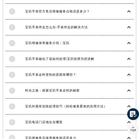
河南省新乡市红旗区人民路宝玑售后服务中心（需提前预约）
2
宝玑手表官方售后维修服务点电话是多少？
河南省信阳市浉河区东方红大道宝玑售后服务中心（需提前预约）
河南省许昌市魏都区建安大道与八龙路交叉口宝玑售后服务中心（需提前预约）
3
宝玑手表停走怎么办-手表停走的解决方法
河南省郑州市二七区民主路10号华润大厦29层2905室宝玑售后服务中心（需提前预约）
河南省周口市川汇区七一路宝玑售后服务中心（需提前预约）
4
宝玑维修保养服务介绍 | 宝玑
河南省驻马店市驿城区乐山大道与置地大道交叉口宝玑售后服务中心（需提前预约）
湖北省鄂州市鄂城区文星大道宝玑售后服务中心（需提前预约）
5
宝玑手表磁化了该如何处理|宝玑技师为您讲解
湖北省黄冈市黄州区赤壁大道宝玑售后服务中心（需提前预约）
6
宝玑手表走时变快的原因有哪些？
湖北省黄石市黄石港区武汉路宝玑售后服务中心（需提前预约）
湖北省荆门市东宝中天街步行街宝玑售后服务中心（需提前预约）
7
时光之旅：探索宝玑手表走时的秘密
湖北省荆州市荆州区荆中路宝玑售后服务中心（需提前预约）
湖北省十堰市茅箭区人民北路宝玑售后服务中心（需提前预约）
8
宝玑外观有划痕处理技巧（轻松修复爱表的实用方法）
湖北省随州市曾都区青年路宝玑售后服务中心（需提前预约）

湖北省咸宁市咸安区长安大道宝玑售后服务中心（需提前预约）
9
宝玑电话门店地址在哪里

湖北省襄阳市樊城区长虹路与人民路交叉口宝玑售后服务中心（需提前预约）
湖北省孝感市孝南区复兴大道宝玑售后服务中心（需提前预约）
10
宝玑维修售后保养服务电话是多少