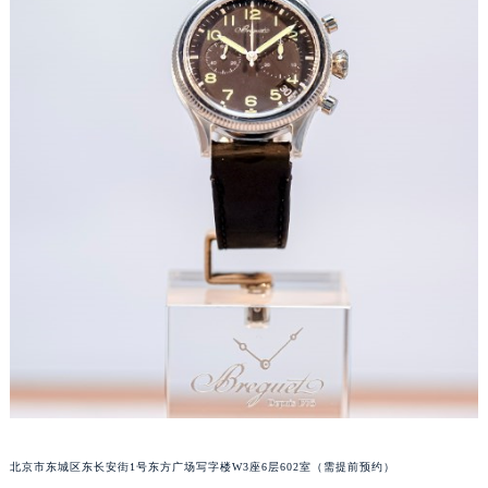
厦门市思明区湖滨东路95号华润大厦写字楼B座11层1104室（需提前预约）
福州市鼓楼区五四路128-1号恒力城写字楼15层03室（需提前预约）
成都市锦江区人民东路6号SAC东原中心写字楼24层2406B室（需提前预约）
重庆市江北区观音桥步行街2号融恒时代广场写字楼9层902室（需提前预约）
长沙市芙蓉区定王台街道建湘路393号世茂环球金融中心写字楼（芙蓉广场）10层13室（需提前预约）
郑州市二七区铭功路10号华润大厦写字楼29层2905室（需提前预约）
太原市迎泽区解放路15号亨得利名表服务中心（品牌授权店）3层整层（需提前预约）
沈阳市沈河区中街路137号亨得利名表服务中心（品牌授权店）1层整层（需提前预约）
沈阳市沈河区中街路83号亨得利名表服务中心（品牌授权店）1层整层（需提前预约）
乌鲁木齐市天山区红山路26号时代广场（CCMALL）C座17层17-B（需提前预约）
温州市鹿城区锦绣路1067号置信广场10层1015室（需提前预约）
哈尔滨市道里区友谊西路600号富力中心T2座写字楼29层03室（需提前预约）
大连市中山区人民路15号国际金融大厦7层G室（需提前预约）
佛山市禅城区季华五路57号万科金融中心C座12层1205室（需提前预约）
东莞市东城街道鸿福东路1号民盈国贸中心T1写字楼9层907室（需提前预约）
北京市东城区东长安街1号东方广场写字楼W3座6层602室（需提前预约）
无锡市梁溪区人民中路139号恒隆广场写字楼1座11层1104室（需提前预约）