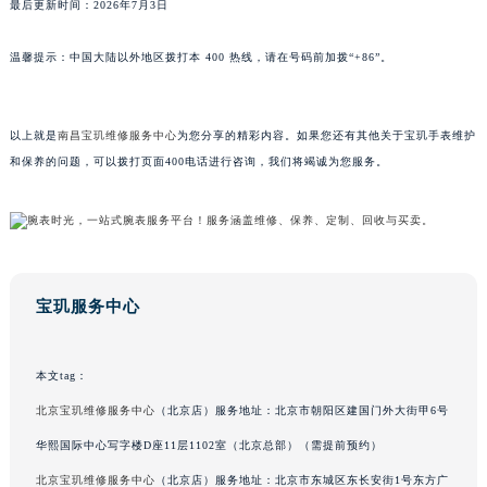
最后更新时间：2026年7月3日
澳门特别行政区大堂区议事亭前地（新马路）宝玑售后服务中心（需提前预约）
澳门特别行政区风顺堂区南湾大马路宝玑售后服务中心（需提前预约）
温馨提示：中国大陆以外地区拨打本 400 热线，请在号码前加拨“+86”。
澳门特别行政区花地玛堂区关闸广场宝玑售后服务中心（需提前预约）
澳门特别行政区花王堂区大三巴商圈宝玑售后服务中心（需提前预约）
以上就是
南昌宝玑维修服务中心
为您分享的精彩内容。如果您还有其他关于宝玑手表维护
澳门特别行政区嘉模堂区官也街宝玑售后服务中心（需提前预约）
和保养的问题，可以拨打页面400电话进行咨询，我们将竭诚为您服务。
澳门省路氹城市金光大道宝玑售后服务中心（需提前预约）
澳门特别行政区望德堂区塔石广场宝玑售后服务中心（需提前预约）
福建省福州市鼓楼区五四路128-1号恒力城写字楼15层03室宝玑售后服务中心（需提前预约）
福建省厦门市思明区湖滨东路95号万象城华润大厦B座11层1104室宝玑售后服务中心（需提前预约）
广东省潮州市潮安区新风路与潮汕路交汇处宝玑售后服务中心（需提前预约）
宝玑服务中心
广东省广州市天河区天河路230号万菱汇国际中心A塔7层704室宝玑售后服务中心（需提前预约）
广东省广州市越秀区环市东路371-375号世界贸易中心大厦南塔15层1507室宝玑售后服务中心（需提前预约）
本文tag：
广东省河源市源城区越王大道宝玑售后服务中心（需提前预约）
北京宝玑维修服务中心
（北京店）服务地址：北京市朝阳区建国门外大街甲6号
广东省惠州市惠城区江北文昌一路7号华贸大厦1座30层3005室宝玑售后服务中心（需提前预约）
华熙国际中心写字楼D座11层1102室（北京总部）（需提前预约）
广东省江门市蓬江区广场西路宝玑售后服务中心（需提前预约）
广东省揭阳市榕城进贤门步行街宝玑售后服务中心（需提前预约）
北京宝玑维修服务中心
（北京店）服务地址：北京市东城区东长安街1号东方广