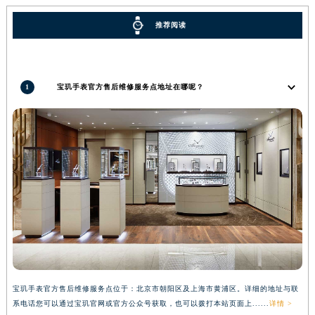
香港特别行政区尖沙咀区油尖旺区广东道宝玑售后服务中心（需提前预约）
推荐阅读
香港特别行政区金钟区中西区金钟道宝玑售后服务中心（需提前预约）
香港特别行政区九龙区油尖旺区弥敦道宝玑售后服务中心（需提前预约）
香港特别行政区铜锣湾区湾仔区轩尼诗道宝玑售后服务中心（需提前预约）
1
宝玑手表官方售后维修服务点地址在哪呢？
河南省安阳市文峰区解放大道宝玑售后服务中心（需提前预约）
河南省鹤壁市淇滨区九州路宝玑售后服务中心（需提前预约）
河南省济源市沁园街道济水大道宝玑售后服务中心（需提前预约）
河南省焦作市解放区解放路宝玑售后服务中心（需提前预约）
河南省开封市鼓楼区中山路宝玑售后服务中心（需提前预约）
河南省洛阳市西工区中州中路与解放路交叉口宝玑售后服务中心（需提前预约）
河南省漯河市源汇区交通路宝玑售后服务中心（需提前预约）
河南省南阳市宛城区范蠡东路与南都路交叉口宝玑售后服务中心（需提前预约）
河南省平顶山市卫东区建设路宝玑售后服务中心（需提前预约）
河南省濮阳市大华龙区开州路绿城路交叉口宝玑售后服务中心（需提前预约）
宝玑手表官方售后维修服务点位于：北京市朝阳区及上海市黄浦区。详细的地址与联
河南省三门峡市湖滨区和平路宝玑售后服务中心（需提前预约）
系电话您可以通过宝玑官网或官方公众号获取，也可以拨打本站页面上......
详情 >
河南省商丘市梁园区神火大道宝玑售后服务中心（需提前预约）