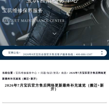
宝玑维修保养服务
BREGUET MAINTENANCE CENTER
2026年8月宝玑中国区售后服务网络优化升级公告
▲
官网公告>
2026年8月宝玑全国官方售后客户服务热线：400-886-1507
▼
宝玑官方全国统一服务热线400-886-1507，服务覆盖中国大陆、香港、澳门、台湾全部区域（非大陆需加拨“+86”）
2026年8月宝玑售后服务中心最新网点地址：
当前位置：
宝玑维修服务中心
>
问题/知识/资讯
>
南昌
> 2026年7月宝玑官方售后网络更
北京市朝阳区建国门外大街甲6号华熙国际中心写字楼D座11层1102室（北京总部）（需提前预约）
新最终补充速览（搬迁+新开）
北京市东城区东长安街1号东方广场写字楼W3座6层602室（需提前预约）
2026年7月宝玑官方售后网络更新最终补充速览（搬迁+新
天津市和平区赤峰道136号天津国际金融中心写字楼26层2603室（需提前预约）
开）
上海市徐汇区虹桥路3号港汇中心写字楼2座37层3705室（需提前预约）
上海市黄浦区南京东路299号宏伊国际广场写字楼8层806室（需提前预约）
南京市秦淮区中山南路1号（新街口）南京中心写字楼22层C1-1室（需提前预约）