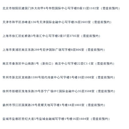
南通市崇川区工农路57号圆融广场写字楼16层1603室（需提前预约）
北京市朝阳区建国门外大街甲6号华熙国际中心写字楼D座11层1102室（需提前预约）
苏州市苏州工业园区星港街199号苏州中心办公楼C座22层08室（需提前预约）
天津市和平区赤峰道136号天津国际金融中心写字楼26层2603室（需提前预约）
武汉市江汉区解放大道686号世界贸易大厦38层09室（需提前预约）
南宁市青秀区金湖路59号地王大厦12楼1224室（需提前预约）
上海市徐汇区虹桥路3号港汇中心写字楼2座37层3705室（需提前预约）
合肥市蜀山区潜山路111号万象城华润大厦B座12楼03室（需提前预约）
泉州市丰泽区宝洲路729号浦西万达中心写字楼A座7楼709室（需提前预约）
上海市黄浦区南京东路299号宏伊国际广场写字楼8层806室（需提前预约）
青岛市南区山东路6号华润大厦B座22层04室（需提前预约）
烟台市芝罘区胜利路139号万达金融中心A座907室（需提前预约）
南京市秦淮区中山南路1号（新街口）南京中心写字楼22层C1-1室（需提前预约）
长春市朝阳区西安大路727号中银大厦A座(旺进大厦)18层09室（需提前预约）
常州市新北区龙锦路1590号现代传媒中心写字楼5号楼10层1008室（需提前预约）
贵阳市南明区都司高架桥路33号亨特国际金融中心14楼14D（需提前预约）
昆明市盘龙区北京路928号同德昆明广场写字楼10层06室（需提前预约）
徐州市鼓楼区淮海东路29号苏宁广场IFC国际金融中心35层3508室（需提前预约）
石家庄市长安区中山东路39号勒泰中心写字楼B座13层07室（需提前预约）
西安市碑林区南关正街88号华侨城长安国际中心E座6楼10室（需提前预约）
扬州市邗江区国展路29号星耀天地写字楼1号楼18层1803室（需提前预约）
海口市龙华区金贸东路5号海口华润大厦B座17层1707室（需提前预约）
盐城市盐都区世纪大道5号盐城金融城写字楼1号楼16层1604室（需提前预约）
唐山市路南区新华东道100号万达广场写字楼A座10层1002室（需提前预约）
台州市椒江区东海大道1800号腾达中心东1幢20楼2002室（需提前预约）