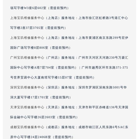
广东省茂名市电白区水东街道迎宾大道宝玑售后服务中心（需提前预约）
场写字楼W3座6层602室（需提前预约）
广东省梅州市梅江区金燕大道宝玑售后服务中心（需提前预约）
上海宝玑维修服务中心
（上海店）服务地址：上海市徐汇区虹桥路3号港汇中心
广东省清远市清城区湖西路宝玑售后服务中心（需提前预约）
写字楼2座37层3705室（需提前预约）
广东省汕头市龙湖区长平路宝玑售后服务中心（需提前预约）
上海宝玑维修服务中心
（上海店）服务地址：上海市黄浦区南京东路299号宏伊
广东省汕尾市城区香洲街道园林社区翠园街宝玑售后服务中心（需提前预约）
国际广场写字楼8层806室（需提前预约）
广东省韶关市武江区芙蓉新区与老城中心交汇处宝玑售后服务中心（需提前预约）
广州宝玑维修服务中心
（广州店）服务地址：广州市天河区天河路230号万菱汇
广东省深圳市罗湖区深南东路5001号华润大厦17层1701室宝玑售后服务中心（需提前预约）
广东省阳江市江城区东风一路宝玑售后服务中心（需提前预约）
国际中心写字楼A塔7层704室（需提前预约） | 广州市越秀区环市东路371-375
广东省云浮市云城区金山路宝玑售后服务中心（需提前预约）
号世界贸易中心大厦南塔写字楼15层07室（需提前预约）
广东省湛江市赤坎区观海北路宝玑售后服务中心（需提前预约）
深圳宝玑维修服务中心
（深圳店）服务地址：深圳市罗湖区深南东路5001号华
广东省肇庆市端州区信安大道与砚都大道交汇处宝玑售后服务中心（需提前预约）
润大厦写字楼17层1701室（需提前预约）
广西壮族自治区百色市右江区中山二路宝玑售后服务中心（需提前预约）
天津宝玑维修服务中心
（天津店）服务地址：天津市和平区赤峰道136号天津国
广西壮族自治区北海市海城区北京路宝玑售后服务中心（需提前预约）
际金融中心写字楼26层2603室（需提前预约）
广西壮族自治区崇左市江州区石景林街道友谊大道与丽川路交汇处宝玑售后服务中心（需提前预约）
成都宝玑维修服务中心
（成都店）服务地址：成都市锦江区人民东路6号SAC东
广西壮族自治区防城港市港口区金花茶大道宝玑售后服务中心（需提前预约）
广西壮族自治区贵港市港北区港城街道布山大道与仙衣路交叉口宝玑售后服务中心（需提前预约）
原中心写字楼24层2406B室（需提前预约）