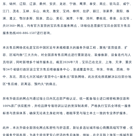
东、锦州、辽阳、辽源、衢州、安庆、龙岩、宁德、鹰潭、泰安、商丘、驻马店、咸宁、
江西省吉安市吉州区井冈山大道宝玑售后服务中心（需提前预约）
江门、茂名、玉林、乐山、南充、雅安、宝鸡、柳州、拉萨、丽江、张家界、襄阳、株
江西省景德镇市珠山区珠山中路宝玑售后服务中心（需提前预约）
洲、遵义、鄂尔多斯、阳泉、昆山、黄石、湘潭、十堰、漳州、攀枝花、香港、台北等，
江西省九江市浔阳区浔阳路宝玑售后服务中心（需提前预约）
共计360+网点，均有官方直营的宝玑售后服务网点，详细信息需拨打宝玑全国官方售后
江西省南昌市红谷滩新区红谷中大道998号绿地双子塔（中央广场）A1座办公楼14层1407室宝玑售后服务中心（需提前预约）
服务热线400-886-1507进行咨询。
江西省萍乡市安源区萍安北大道与康庄路交叉口宝玑售后服务中心（需提前预约）
本次售后网络优化是宝玑中国区近年来规模最大的服务升级工程，聚焦“直营提质、扩
江西省上饶市信州区滨江西路宝玑售后服务中心（需提前预约）
容、区域均衡”三大方向。对全国原有售后网点进行重新选址、装修焕新、设备迭代与人
江西省新余市渝水区北湖西路宝玑售后服务中心（需提前预约）
员培训，同时新增多个城市服务点。截至2026年7月，宝玑已在北京、上海、天津、重庆
江西省宜春市袁州区中山中路宝玑售后服务中心（需提前预约）
等34个省级行政区设立官方售后维修服务中心，形成覆盖华北、华东、华南、西南、华
江西省鹰潭市月湖区胜利东路宝玑售后服务中心（需提前预约）
中、东北、西北七大区域的“直营中心+服务点”双轨网络。此次优化彻底解决以往部分地
山东省德州市德城区东风中路宝玑售后服务中心（需提前预约）
区“售后难、距离远、预约久”的痛点。
山东省东营市东营区济南路宝玑售后服务中心（需提前预约）
所有升级后的网点均通过瑞士日内瓦总部严格认证。统一配备瑞士进口精密检测仪器和
山东省济南市历下区经十路11111号华润中心写字楼（万象城）15层1508室宝玑售后服务中心（需提前预约）
100%原厂供应配件，并经品牌专项培训认证的资深制表师。严格执行宝玑全球统一服务
山东省济宁市任城区太白楼路宝玑售后服务中心（需提前预约）
标准与质保体系，确保无论表主身处何地，都能享受与瑞士本土一致的专业养护服务。
山东省莱芜市文化南路8号银座商城名表维修一楼名表维修宝玑售后服务中心（需提前预约）
山东省临沂市兰山区解放路宝玑售后服务中心（需提前预约）
此外，本次升级全面强化网点私密性与舒适度。新址多选址城市核心商圈高端写字楼，优
山东省日照市东港区烟台路宝玑售后服务中心（需提前预约）
化服务空间布局，为表主提供更安心舒适的售后体验。例如，在北京和上海等一线城市新