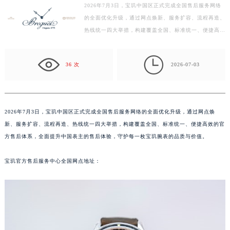
2026年7月3日，宝玑中国区正式完成全国售后服务网络
常州市新北区龙锦路1590号现代传媒中心写字楼5号楼10层1008室（需提前预约）
的全面优化升级，通过网点焕新、服务扩容、流程再造、
徐州市鼓楼区淮海东路29号苏宁广场IFC国际金融中心写字楼35层3508室（需提前预约）
热线统一四大举措，构建覆盖全国、标准统一、便捷高效
扬州市邗江区国展路29号星耀天地写字楼1号楼18层1803室（需提前预约）
的官方售后体系，全面提升中国表主的售后体验，守护
盐城市盐都区世纪大道5号盐城金融城写字楼1号楼16层1604室（需提前预约）
每…

36 次
2026-07-03
泰州市海陵区永定东路399号置地商务中心东塔写字楼（华润万象城）17层1706室（需提前预约）
宁波市江北区大闸南路500号来福士广场办公楼20层2009室（需提前预约）
杭州市上城区钱江路1366号华润大厦写字楼A座5层503-5室（需提前预约）
金华市金东区东市南街777号金华万达广场写字楼4号楼22层2209室（需提前预约）
2026年7月3日，宝玑中国区正式完成全国售后服务网络的全面优化升级，通过网点焕
新、服务扩容、流程再造、热线统一四大举措，构建覆盖全国、标准统一、便捷高效的官
绍兴市越城区胜利东路379号世茂天际中心写字楼8层805室（需提前预约）
方售后体系，全面提升中国表主的售后体验，守护每一枚宝玑腕表的品质与价值。
嘉兴市南湖区广益路705号嘉兴世界贸易中心写字楼A座13层1304室（需提前预约）
南昌市红谷滩新区红谷中大道998号绿地双子塔（中央广场）A1座办公楼14层07室（需提前预约）
宝玑官方售后服务中心全国网点地址：
济南市历下区经十路11111号华润中心写字楼（万象城）15层1508室（需提前预约）
广州市天河区天河路230号万菱汇国际中心写字楼A塔7层704室（需提前预约）
广州市越秀区环市东路371-375号世界贸易中心大厦南塔写字楼15层07室（需提前预约）
深圳市罗湖区深南东路5001号华润大厦写字楼17层1701室（需提前预约）
惠州市惠城区江北文昌一路7号华贸大厦写字楼1座30层05室（需提前预约）