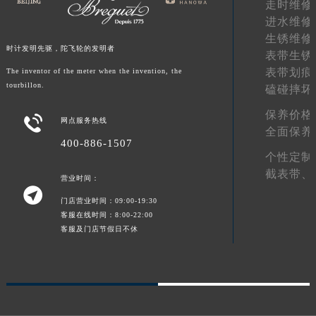
走时维修
宁夏回族自治区中卫市沙坡头区鼓楼东街宝玑售后服务中心（需提前预约）
进水维修
青海省果洛藏族自治州玛沁县团结路宝玑售后服务中心（需提前预约）
生锈维修
时计发明先驱，陀飞轮的发明者
表带生锈
青海省海北藏族自治州海晏县将军路宝玑售后服务中心（需提前预约）
表带划痕
The inventor of the meter when the invention, the
青海省海东市乐都区滨河路宝玑售后服务中心（需提前预约）
tourbillon.
磕碰摔坏
青海省海南藏族自治州共和县青海湖大街宝玑售后服务中心（需提前预约）
保养价格
青海省海西蒙古族藏族自治州德令哈市柴达木路宝玑售后服务中心（需提前预约）

网点服务热线
全面保养
青海省黄南藏族自治州同仁市德合隆路宝玑售后服务中心（需提前预约）
400-886-1507
青海省西宁市城西区海湖新区西关大道宝玑售后服务中心（需提前预约）
个性定制
截表带、
青海省玉树藏族自治州结古镇胜利路宝玑售后服务中心（需提前预约）
营业时间：

陕西省安康市汉滨区金州路宝玑售后服务中心（需提前预约）
门店营业时间：09:00-19:30
陕西省宝鸡市渭滨区经二路宝玑售后服务中心（需提前预约）
客服在线时间：8:00-22:00
客服及门店节假日不休
陕西省汉中市汉台区北大街宝玑售后服务中心（需提前预约）
陕西省商洛市商州区州城街宝玑售后服务中心（需提前预约）
陕西省铜川市王益区红旗街宝玑售后服务中心（需提前预约）
陕西省渭南市临渭区东风大街宝玑售后服务中心（需提前预约）
陕西省咸阳市秦都区沣西新城统一西路与白马河路交汇处宝玑售后服务中心（需提前预约）