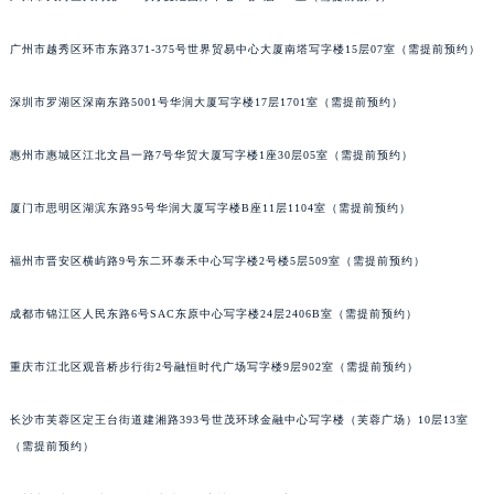
吉林省吉林市船营区河南街宝玑售后服务中心（需提前预约）
广州市越秀区环市东路371-375号世界贸易中心大厦南塔写字楼15层07室（需提前预约）
吉林省辽源市龙山区人民大街宝玑售后服务中心（需提前预约）
吉林省梅河口市新华街道梅河大街宝玑售后服务中心（需提前预约）
深圳市罗湖区深南东路5001号华润大厦写字楼17层1701室（需提前预约）
吉林省四平市铁东区紫气大路与南九经街交汇处宝玑售后服务中心（需提前预约）
吉林省松原市宁江区五环大街宝玑售后服务中心（需提前预约）
惠州市惠城区江北文昌一路7号华贸大厦写字楼1座30层05室（需提前预约）
吉林省通化市东昌区环通乡江南大街宝玑售后服务中心（需提前预约）
厦门市思明区湖滨东路95号华润大厦写字楼B座11层1104室（需提前预约）
吉林省延边市延吉市解放路宝玑售后服务中心（需提前预约）
辽宁省鞍山市铁东区站前街宝玑售后服务中心（需提前预约）
福州市晋安区横屿路9号东二环泰禾中心写字楼2号楼5层509室（需提前预约）
辽宁省本溪市平山区胜利路宝玑售后服务中心（需提前预约）
辽宁省朝阳市双塔区新华路宝玑售后服务中心（需提前预约）
成都市锦江区人民东路6号SAC东原中心写字楼24层2406B室（需提前预约）
辽宁省丹东市振兴区七经街宝玑售后服务中心（需提前预约）
辽宁省抚顺市新抚区东一路宝玑售后服务中心（需提前预约）
重庆市江北区观音桥步行街2号融恒时代广场写字楼9层902室（需提前预约）
辽宁省阜新市海州区解放大街宝玑售后服务中心（需提前预约）
长沙市芙蓉区定王台街道建湘路393号世茂环球金融中心写字楼（芙蓉广场）10层13室
辽宁省葫芦岛市连山区中央路宝玑售后服务中心（需提前预约）
（需提前预约）
辽宁省锦州市古塔区中央大街宝玑售后服务中心（需提前预约）
辽宁省辽阳市白塔区新运大街宝玑售后服务中心（需提前预约）