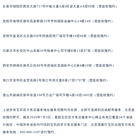
长春市朝阳区西安大路727号中银大厦A座(旺进大厦)18层09室（需提前预约）
安徽省蚌埠市蚌山区淮河路宝玑售后服务中心（需提前预约）
安徽省亳州市谯城区魏武大道宝玑售后服务中心（需提前预约）
贵阳市南明区都司高架桥路33号亨特国际金融中心14楼14D（需提前预约）
安徽省池州市贵池区长江路宝玑售后服务中心（需提前预约）
安徽省滁州市琅琊区南谯北路宝玑售后服务中心（需提前预约）
昆明市盘龙区北京路928号同德昆明广场写字楼10层06室（需提前预约）
安徽省阜阳市颍州区颍州北路宝玑售后服务中心（需提前预约）
安徽省淮北市相山区淮海路宝玑售后服务中心（需提前预约）
石家庄市长安区中山东路39号勒泰中心写字楼B座13层07室（需提前预约）
安徽省淮南市田家庵区国庆中路宝玑售后服务中心（需提前预约）
西安市碑林区南关正街88号华侨城长安国际中心E座6楼10室（需提前预约）
安徽省黄山市屯溪区黄山西路宝玑售后服务中心（需提前预约）
安徽省六安市金安区解放中路宝玑售后服务中心（需提前预约）
海口市龙华区金贸东路5号海口华润大厦B座17层1707室（需提前预约）
安徽省马鞍山市雨山区湖南西路宝玑售后服务中心（需提前预约）
安徽省宿州市埇桥区人民中路宝玑售后服务中心（需提前预约）
唐山市路南区新华东道100号万达广场写字楼A座10层1002室（需提前预约）
安徽省铜陵市铜官区石城大道宝玑售后服务中心（需提前预约）
上述所有宝玑官方售后服务地址服务范围均为全国，全部可选择到店或邮寄服务，注意提
安徽省芜湖市镜湖区中山路步行街宝玑售后服务中心（需提前预约）
前预约即可。截至2026年7月3日，最新宝玑官方售后服务中心网点布局已覆盖34个省级
安徽省宣城市宣州区叠嶂西路宝玑售后服务中心（需提前预约）
行政区，中国所有省份均可找到宝玑的官方售后服务门店，注意需拨打宝玑全国官方售后
福建省龙岩市新罗区九一南路宝玑售后服务中心（需提前预约）
服务热线：400-886-1507进行预约。
福建省南平市建阳区人民西路宝玑售后服务中心（需提前预约）