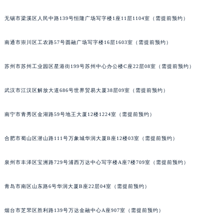
内蒙古自治区乌兰察布市集宁区恩和大街宝玑售后服务中心（需提前预约）
无锡市梁溪区人民中路139号恒隆广场写字楼1座11层1104室（需提前预约）
内蒙古自治区锡林郭勒盟市锡林浩特市光明街与额尔敦路交叉口宝玑售后服务中心（需提前预约）
内蒙古自治区兴安盟市乌兰浩特市兴安大街宝玑售后服务中心（需提前预约）
南通市崇川区工农路57号圆融广场写字楼16层1603室（需提前预约）
山西省大同市平城区迎宾街宝玑售后服务中心（需提前预约）
苏州市苏州工业园区星港街199号苏州中心办公楼C座22层08室（需提前预约）
山西省晋城市城区黄华街宝玑售后服务中心（需提前预约）
山西省晋中市榆次区顺城街宝玑售后服务中心（需提前预约）
武汉市江汉区解放大道686号世界贸易大厦38层09室（需提前预约）
山西省临汾市尧都区解放路宝玑售后服务中心（需提前预约）
山西省吕梁市离石区永宁中路与建设街交叉口宝玑售后服务中心（需提前预约）
南宁市青秀区金湖路59号地王大厦12楼1224室（需提前预约）
山西省朔州市朔城区怡西路与鄯阳西街交汇处宝玑售后服务中心（需提前预约）
山西省忻州市忻府区和平东街与七一南路交叉口宝玑售后服务中心（需提前预约）
合肥市蜀山区潜山路111号万象城华润大厦B座12楼03室（需提前预约）
山西省阳泉市郊区平阳东街与新城大道交叉口宝玑售后服务中心（需提前预约）
泉州市丰泽区宝洲路729号浦西万达中心写字楼A座7楼709室（需提前预约）
山西省运城市盐湖区河东街宝玑售后服务中心（需提前预约）
山西省长治市潞州区英雄中路宝玑售后服务中心（需提前预约）
青岛市南区山东路6号华润大厦B座22层04室（需提前预约）
山西省太原市迎泽区迎泽街道解放路15号亨得利名表维修授权店3楼宝玑售后服务中心（需提前预约）
天津市和平区赤峰道136号天津国际金融中心26层2603室宝玑售后服务中心（需提前预约）
烟台市芝罘区胜利路139号万达金融中心A座907室（需提前预约）
安徽省安庆市迎江区人民路宝玑售后服务中心（需提前预约）