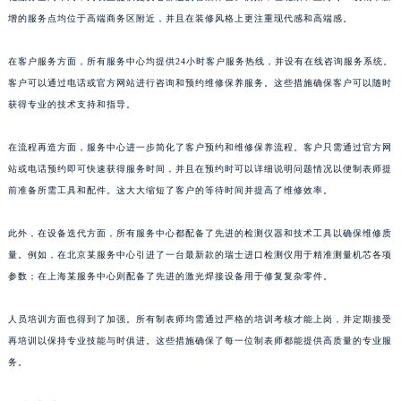
增的服务点均位于高端商务区附近，并且在装修风格上更注重现代感和高端感。
山东省泰安市泰山区财源街道泰山大街宝玑售后服务中心（需提前预约）
山东省威海市环翠区新威海路89号振华商厦一楼名表维修宝玑售后服务中心（需提前预约）
在客户服务方面，所有服务中心均提供24小时客户服务热线，并设有在线咨询服务系统。
山东省潍坊市奎文区东风东街宝玑售后服务中心（需提前预约）
客户可以通过电话或官方网站进行咨询和预约维修保养服务。这些措施确保客户可以随时
山东省枣庄市滕州市北辛路与善国路交叉口宝玑售后服务中心（需提前预约）
获得专业的技术支持和指导。
山东省淄博市张店区金晶大道宝玑售后服务中心（需提前预约）
上海市黄浦区南京东路299号宏伊国际广场写字楼8层806室宝玑售后服务中心（需提前预约）
在流程再造方面，服务中心进一步简化了客户预约和维修保养流程。客户只需通过官方网
站或电话预约即可快速获得服务时间，并且在预约时可以详细说明问题情况以便制表师提
上海市徐汇区虹桥路3号港汇中心2座37层3705室宝玑售后服务中心（需提前预约）
前准备所需工具和配件。这大大缩短了客户的等待时间并提高了维修效率。
浙江省杭州市上城区钱江路1366号华润大厦A座5层503-5室宝玑售后服务中心（需提前预约）
浙江省湖州市吴兴区劳动路宝玑售后服务中心（需提前预约）
此外，在设备迭代方面，所有服务中心都配备了先进的检测仪器和技术工具以确保维修质
浙江省嘉兴市南湖区广益路705号嘉兴世界贸易中心A座13层1304室宝玑售后服务中心（需提前预约）
量。例如，在北京某服务中心引进了一台最新款的瑞士进口检测仪用于精准测量机芯各项
浙江省金华市金东区东市南街777号金华万达广场4号楼22楼2209室宝玑售后服务中心（需提前预约）
参数；在上海某服务中心则配备了先进的激光焊接设备用于修复复杂零件。
浙江省丽水市莲都区解放街宝玑售后服务中心（需提前预约）
人员培训方面也得到了加强。所有制表师均需通过严格的培训考核才能上岗，并定期接受
浙江省宁波市江北区大闸南路500号来福士广场办公楼20层2009室宝玑售后服务中心（需提前预约）
再培训以保持专业技能与时俱进。这些措施确保了每一位制表师都能提供高质量的专业服
浙江省衢州市柯城区上街宝玑售后服务中心（需提前预约）
务。
浙江省绍兴市越城区胜利东路379号世茂天际中心写字楼8层805室宝玑售后服务中心（需提前预约）
浙江省舟山市定海区解放东路宝玑售后服务中心（需提前预约）