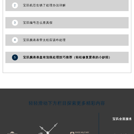
2
宝玑机芯生锈了处理办法详解
甘肃省敦煌市沙州镇阳关中路宝玑售后服务中心（需提前预约）
甘肃省合作市人民街宝玑售后服务中心（需提前预约）
3
宝玑编号怎么查真假
甘肃省嘉峪关市雄关区新华中路宝玑售后服务中心（需提前预约）
甘肃省金昌市金川区北京路宝玑售后服务中心（需提前预约）
甘肃省酒泉市肃州区西大街宝玑售后服务中心（需提前预约）
4
宝玑腕表表带太松应该咋处理
甘肃省临夏市城南街道团结路宝玑售后服务中心（需提前预约）
甘肃省陇南市武都区人民路宝玑售后服务中心（需提前预约）
5
宝玑腕表表盘有划痕处理技巧推荐（轻松修复爱表的小妙招）
甘肃省平凉市崆峒区西大街宝玑售后服务中心（需提前预约）
甘肃省庆阳市西峰区南大街宝玑售后服务中心（需提前预约）
甘肃省天水市秦州区民主路宝玑售后服务中心（需提前预约）
甘肃省武威市凉州区迎宾路宝玑售后服务中心（需提前预约）
甘肃省张掖市甘州区民乐北路宝玑售后服务中心（需提前预约）
轻轻滑动下方栏目探索更多精彩内容
宁夏回族自治区固原市原州区文化街宝玑售后服务中心（需提前预约）
宁夏回族自治区石嘴山市大武口区贺兰山路宝玑售后服务中心（需提前预约）
宝玑全面服务
宁夏回族自治区吴忠市利通区开元大道宝玑售后服务中心（需提前预约）
宁夏回族自治区银川市兴庆区新华东路97号新百中心C馆一层C1-18号商铺宝玑售后服务中心（需提前预约）