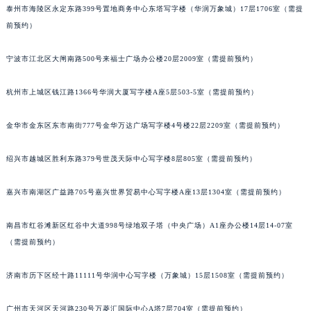
泰州市海陵区永定东路399号置地商务中心东塔写字楼（华润万象城）17层1706室（需提
内蒙古自治区呼和浩特市玉泉区大学西街70号华润万象城写字楼（鄂尔多斯大厦）23层2326室（需提前预约）
前预约）
甘肃省兰州市七里河区西津西路16号兰州中心写字楼21层2102室（需提前预约）
重庆市解放碑渝中区民权路28号英利国际金融中心写字楼20层01室（需提前预约）
宁波市江北区大闸南路500号来福士广场办公楼20层2009室（需提前预约）
黑龙江省大庆市萨尔图区会战大街宝玑售后服务中心（需提前预约）
杭州市上城区钱江路1366号华润大厦写字楼A座5层503-5室（需提前预约）
黑龙江省鹤岗市向阳区红军路宝玑售后服务中心（需提前预约）
黑龙江省黑河市爱辉区中央街宝玑售后服务中心（需提前预约）
金华市金东区东市南街777号金华万达广场写字楼4号楼22层2209室（需提前预约）
黑龙江省鸡西市鸡冠区红军路宝玑售后服务中心（需提前预约）
黑龙江省佳木斯市向阳区长安路宝玑售后服务中心（需提前预约）
绍兴市越城区胜利东路379号世茂天际中心写字楼8层805室（需提前预约）
黑龙江省牡丹江市东安区太平路宝玑售后服务中心（需提前预约）
黑龙江省七台河市桃山区大同街宝玑售后服务中心（需提前预约）
嘉兴市南湖区广益路705号嘉兴世界贸易中心写字楼A座13层1304室（需提前预约）
黑龙江省齐齐哈尔市龙沙区龙华路宝玑售后服务中心（需提前预约）
南昌市红谷滩新区红谷中大道998号绿地双子塔（中央广场）A1座办公楼14层14-07室
黑龙江省双鸭山市尖山区新兴大街宝玑售后服务中心（需提前预约）
（需提前预约）
黑龙江省绥化市北林区新华街与康庄路交叉口宝玑售后服务中心（需提前预约）
黑龙江省伊春市伊美区通河路宝玑售后服务中心（需提前预约）
济南市历下区经十路11111号华润中心写字楼（万象城）15层1508室（需提前预约）
吉林省白城市洮北区明仁南街宝玑售后服务中心（需提前预约）
吉林省白山市浑江区浑江大街宝玑售后服务中心（需提前预约）
广州市天河区天河路230号万菱汇国际中心A塔7层704室（需提前预约）