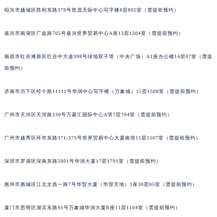
绍兴市越城区胜利东路379号世茂天际中心写字楼8层805室（需提前预约）
甘肃省兰州市七里河区西津西路16号兰州中心写字楼21层2102室（需提前预约）
重庆市解放碑渝中区民权路28号英利国际金融中心写字楼20层01室（需提前预约）
嘉兴市南湖区广益路705号嘉兴世界贸易中心A座13层1304室（需提前预约）
黑龙江省大庆市萨尔图区会战大街宝玑售后服务中心（需提前预约）
黑龙江省鹤岗市向阳区红军路宝玑售后服务中心（需提前预约）
南昌市红谷滩新区红谷中大道998号绿地双子塔（中央广场）A1座办公楼14层07室（需提
黑龙江省黑河市爱辉区中央街宝玑售后服务中心（需提前预约）
前预约）
黑龙江省鸡西市鸡冠区红军路宝玑售后服务中心（需提前预约）
济南市历下区经十路11111号华润中心写字楼（万象城）15层1508室（需提前预约）
黑龙江省佳木斯市向阳区长安路宝玑售后服务中心（需提前预约）
黑龙江省牡丹江市东安区太平路宝玑售后服务中心（需提前预约）
广州市天河区天河路230号万菱汇国际中心A塔7层704室（需提前预约）
黑龙江省七台河市桃山区大同街宝玑售后服务中心（需提前预约）
黑龙江省齐齐哈尔市龙沙区龙华路宝玑售后服务中心（需提前预约）
广州市越秀区环市东路371-375号世界贸易中心大厦南塔15层1507室（需提前预约）
黑龙江省双鸭山市尖山区新兴大街宝玑售后服务中心（需提前预约）
黑龙江省绥化市北林区新华街与康庄路交叉口宝玑售后服务中心（需提前预约）
深圳市罗湖区深南东路5001号华润大厦17层1701室（需提前预约）
黑龙江省伊春市伊美区通河路宝玑售后服务中心（需提前预约）
惠州市惠城区江北文昌一路7号华贸大厦（华贸天地）1座30层05室（需提前预约）
吉林省白城市洮北区明仁南街宝玑售后服务中心（需提前预约）
吉林省白山市浑江区浑江大街宝玑售后服务中心（需提前预约）
厦门市思明区湖滨东路95号万象城华润大厦B座11层1104室（需提前预约）
吉林省吉林市船营区河南街宝玑售后服务中心（需提前预约）