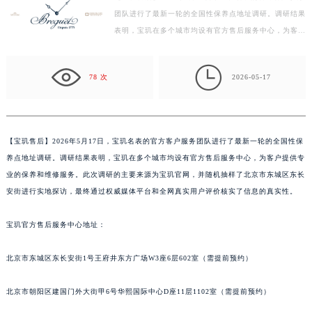
团队进行了最新一轮的全国性保养点地址调研。调研结果
徐州市鼓楼区淮海东路29号苏宁广场IFC国际金融中心写字楼35层3508室（需提前预约）
表明，宝玑在多个城市均设有官方售后服务中心，为客户
扬州市邗江区国展路29号星耀天地写字楼1号楼18层1803室（需提前预约）
提供专业的保养和维修服务。此次调研的主要来源为宝
盐城市盐都区世纪大道5号盐城金融城写字楼1号楼16层1604室（需提前预约）
玑…

泰州市海陵区永定东路399号置地商务中心东塔写字楼（华润万象城）17层1706室（需提前预约）
78 次
2026-05-17
宁波市江北区大闸南路500号来福士广场办公楼20层2009室（需提前预约）
杭州市上城区钱江路1366号华润大厦写字楼A座5层503-5室（需提前预约）
金华市金东区东市南街777号金华万达广场写字楼4号楼22层2209室（需提前预约）
【
宝玑售后】2026年5月17日，宝玑名表的官方客户服务团队进行了最新一轮的全国性保
绍兴市越城区胜利东路379号世茂天际中心写字楼8层805室（需提前预约）
养点地址调研。调研结果表明，宝玑在多个城市均设有官方售后服务中心，为客户提供专
嘉兴市南湖区广益路705号嘉兴世界贸易中心写字楼A座13层1304室（需提前预约）
业的保养和维修服务。此次调研的主要来源为宝玑官网，并随机抽样了北京市东城区东长
南昌市红谷滩新区红谷中大道998号绿地双子塔（中央广场）A1座办公楼14层07室（需提前预约）
安街进行实地探访，最终通过权威媒体平台和全网真实用户评价核实了信息的真实性。
济南市历下区经十路11111号华润中心写字楼（万象城）15层1508室（需提前预约）
宝玑官方售后服务中心地址：
广州市天河区天河路230号万菱汇国际中心写字楼A塔7层704室（需提前预约）
广州市越秀区环市东路371-375号世界贸易中心大厦南塔写字楼15层07室（需提前预约）
北京市东城区东长安街1号王府井东方广场W3座6层602室（需提前预约）
深圳市罗湖区深南东路5001号华润大厦写字楼17层1701室（需提前预约）
惠州市惠城区江北文昌一路7号华贸大厦写字楼1座30层05室（需提前预约）
北京市朝阳区建国门外大街甲6号华熙国际中心D座11层1102室（需提前预约）
厦门市思明区湖滨东路95号华润大厦写字楼B座11层1104室（需提前预约）