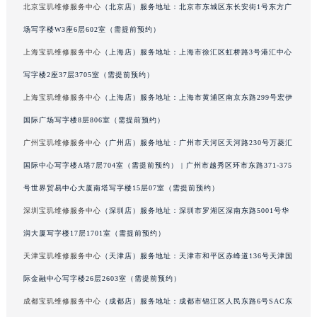
北京宝玑维修服务中心
（北京店）服务地址：北京市东城区东长安街1号东方广
山东省威海市环翠区新威海路89号振华商厦一楼名表维修宝玑售后服务中心（需提前预约）
场写字楼W3座6层602室（需提前预约）
山东省潍坊市奎文区东风东街宝玑售后服务中心（需提前预约）
上海宝玑维修服务中心
（上海店）服务地址：上海市徐汇区虹桥路3号港汇中心
山东省枣庄市滕州市北辛路与善国路交叉口宝玑售后服务中心（需提前预约）
山东省淄博市张店区金晶大道宝玑售后服务中心（需提前预约）
写字楼2座37层3705室（需提前预约）
上海市黄浦区南京东路299号宏伊国际广场写字楼8层806室宝玑售后服务中心（需提前预约）
上海宝玑维修服务中心
（上海店）服务地址：上海市黄浦区南京东路299号宏伊
上海市徐汇区虹桥路3号港汇中心2座37层3705室宝玑售后服务中心（需提前预约）
国际广场写字楼8层806室（需提前预约）
浙江省杭州市上城区钱江路1366号华润大厦A座5层503-5室宝玑售后服务中心（需提前预约）
广州宝玑维修服务中心
（广州店）服务地址：广州市天河区天河路230号万菱汇
浙江省湖州市吴兴区劳动路宝玑售后服务中心（需提前预约）
国际中心写字楼A塔7层704室（需提前预约） | 广州市越秀区环市东路371-375
浙江省嘉兴市南湖区广益路705号嘉兴世界贸易中心A座13层1304室宝玑售后服务中心（需提前预约）
号世界贸易中心大厦南塔写字楼15层07室（需提前预约）
浙江省金华市金东区东市南街777号金华万达广场4号楼22楼2209室宝玑售后服务中心（需提前预约）
深圳宝玑维修服务中心
（深圳店）服务地址：深圳市罗湖区深南东路5001号华
浙江省丽水市莲都区解放街宝玑售后服务中心（需提前预约）
浙江省宁波市江北区大闸南路500号来福士广场办公楼20层2009室宝玑售后服务中心（需提前预约）
润大厦写字楼17层1701室（需提前预约）
浙江省衢州市柯城区上街宝玑售后服务中心（需提前预约）
天津宝玑维修服务中心
（天津店）服务地址：天津市和平区赤峰道136号天津国
浙江省绍兴市越城区胜利东路379号世茂天际中心写字楼8层805室宝玑售后服务中心（需提前预约）
际金融中心写字楼26层2603室（需提前预约）
浙江省舟山市定海区解放东路宝玑售后服务中心（需提前预约）
成都宝玑维修服务中心
（成都店）服务地址：成都市锦江区人民东路6号SAC东
澳门特别行政区大堂区议事亭前地（新马路）宝玑售后服务中心（需提前预约）