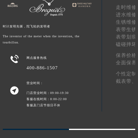
走时维修
湖南省常德市武陵区人民路宝玑售后服务中心（需提前预约）
进水维修
湖南省郴州市北湖区国庆北路宝玑售后服务中心（需提前预约）
生锈维修
湖南省衡阳市雁峰区解放路宝玑售后服务中心（需提前预约）
时计发明先驱，陀飞轮的发明者
表带生锈
湖南省怀化市鹤城区迎丰中路宝玑售后服务中心（需提前预约）
表带划痕
The inventor of the meter when the invention, the
湖南省娄底市娄星区长青街宝玑售后服务中心（需提前预约）
tourbillon.
磕碰摔坏
湖南省邵阳市双清区东风路宝玑售后服务中心（需提前预约）
保养价格

网点服务热线
湖南省湘潭市雨湖区莲城大道宝玑售后服务中心（需提前预约）
全面保养
湖南省益阳市赫山区桃花仑路宝玑售后服务中心（需提前预约）
400-886-1507
个性定制
湖南省永州市冷水滩区永州大道与中兴路交叉口宝玑售后服务中心（需提前预约）
截表带、
营业时间：
湖南省岳阳市岳阳楼区东茅岭路宝玑售后服务中心（需提前预约）

湖南省张家界市永定区解放路宝玑售后服务中心（需提前预约）
门店营业时间：09:00-19:30
客服在线时间：8:00-22:00
湖南省长沙市芙蓉区建湘路393号世茂环球金融中心写字楼10层1013室宝玑售后服务中心（需提前预约）
客服及门店节假日不休
湖南省株洲市芦淞区建设南路宝玑售后服务中心（需提前预约）
甘肃省白银市白银区北京路宝玑售后服务中心（需提前预约）
甘肃省定西市安定区解放路宝玑售后服务中心（需提前预约）
甘肃省敦煌市沙州镇阳关中路宝玑售后服务中心（需提前预约）