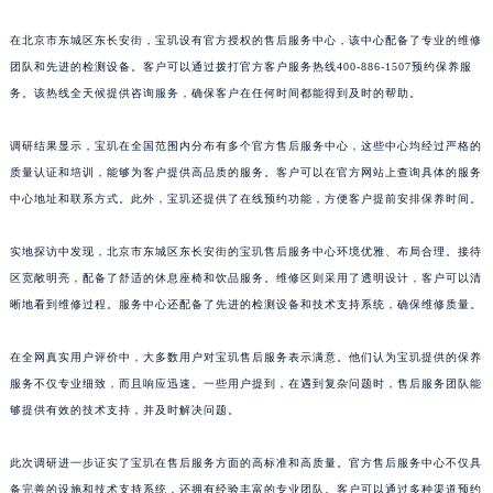
福建省莆田市城厢区霞林街道荔华东大道宝玑售后服务中心（需提前预约）
在北京市东城区东长安街，宝玑设有官方授权的售后服务中心，该中心配备了专业的维修
福建省三明市三元区东乾二路宝玑售后服务中心（需提前预约）
团队和先进的检测设备。客户可以通过拨打官方客户服务热线400-886-1507预约保养服
福建省漳州市龙文区步港路宝玑售后服务中心（需提前预约）
务。该热线全天候提供咨询服务，确保客户在任何时间都能得到及时的帮助。
江苏省常州市新北区龙锦路1590号现代传媒中心5号楼10层1008室宝玑售后服务中心（需提前预约）
调研结果显示，宝玑在全国范围内分布有多个官方售后服务中心，这些中心均经过严格的
江苏省淮安市清江浦区淮海北路宝玑售后服务中心（需提前预约）
质量认证和培训，能够为客户提供高品质的服务。客户可以在官方网站上查询具体的服务
江苏省连云港市海州区通灌北路宝玑售后服务中心（需提前预约）
中心地址和联系方式。此外，宝玑还提供了在线预约功能，方便客户提前安排保养时间。
江苏省南京市秦淮区中山南路1号南京中心22层22-C1-C3室宝玑售后服务中心（需提前预约）
江苏省宿迁市宿城区西湖路宝玑售后服务中心（需提前预约）
实地探访中发现，北京市东城区东长安街的宝玑售后服务中心环境优雅、布局合理。接待
江苏省泰州市海陵区永定东路399号置地商务中心东塔（华润万象城）17层1706室宝玑售后服务中心（需提前预约）
区宽敞明亮，配备了舒适的休息座椅和饮品服务。维修区则采用了透明设计，客户可以清
江苏省徐州市鼓楼区淮海东路29号苏宁广场IFC国际金融中心35层3508室宝玑售后服务中心（需提前预约）
晰地看到维修过程。服务中心还配备了先进的检测设备和技术支持系统，确保维修质量。
江苏省盐城市盐都区世纪大道5号盐城金融城写字楼1号楼16层1604室宝玑售后服务中心（需提前预约）
在全网真实用户评价中，大多数用户对宝玑售后服务表示满意。他们认为宝玑提供的保养
江苏省扬州市邗江区国展路29号星耀天地写字楼1号楼18层1803室宝玑售后服务中心（需提前预约）
服务不仅专业细致，而且响应迅速。一些用户提到，在遇到复杂问题时，售后服务团队能
江苏省镇江市京口区中山东路宝玑售后服务中心（需提前预约）
够提供有效的技术支持，并及时解决问题。
江西省抚州市临川区赣东大道宝玑售后服务中心（需提前预约）
江西省赣州市章贡区文清路宝玑售后服务中心（需提前预约）
此次调研进一步证实了宝玑在售后服务方面的高标准和高质量。官方售后服务中心不仅具
江西省吉安市吉州区井冈山大道宝玑售后服务中心（需提前预约）
备完善的设施和技术支持系统，还拥有经验丰富的专业团队。客户可以通过多种渠道预约