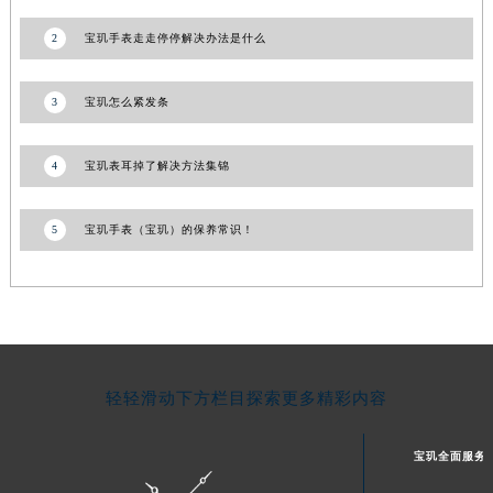
河南省信阳市浉河区东方红大道宝玑售后服务中心（需提前预约）
2
宝玑手表走走停停解决办法是什么
河南省许昌市魏都区建安大道与八龙路交叉口宝玑售后服务中心（需提前预约）
河南省郑州市二七区民主路10号华润大厦29层2905室宝玑售后服务中心（需提前预约）
3
宝玑怎么紧发条
河南省周口市川汇区七一路宝玑售后服务中心（需提前预约）
河南省驻马店市驿城区乐山大道与置地大道交叉口宝玑售后服务中心（需提前预约）
4
宝玑表耳掉了解决方法集锦
湖北省鄂州市鄂城区文星大道宝玑售后服务中心（需提前预约）
湖北省黄冈市黄州区赤壁大道宝玑售后服务中心（需提前预约）
5
宝玑手表（宝玑）的保养常识！
湖北省黄石市黄石港区武汉路宝玑售后服务中心（需提前预约）
湖北省荆门市东宝中天街步行街宝玑售后服务中心（需提前预约）
湖北省荆州市荆州区荆中路宝玑售后服务中心（需提前预约）
湖北省十堰市茅箭区人民北路宝玑售后服务中心（需提前预约）
湖北省随州市曾都区青年路宝玑售后服务中心（需提前预约）
湖北省咸宁市咸安区长安大道宝玑售后服务中心（需提前预约）
轻轻滑动下方栏目探索更多精彩内容
湖北省襄阳市樊城区长虹路与人民路交叉口宝玑售后服务中心（需提前预约）
湖北省孝感市孝南区复兴大道宝玑售后服务中心（需提前预约）
宝玑全面服务
湖北省宜昌市西陵区夷陵大道与港窑路宝玑售后服务中心（需提前预约）