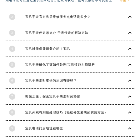
系电话您可以通过宝玑官网或官方公众号获取，也可以拨打本站页面上......
详情 >
广西壮族自治区河池市金城江区金城江街道朝阳路宝玑售后服务中心（需提前预约）
广西壮族自治区贺州市八步区城东街道灵峰南路宝玑售后服务中心（需提前预约）
2
宝玑手表官方售后维修服务点电话是多少？
广西壮族自治区来宾市兴宾区桂中大道宝玑售后服务中心（需提前预约）
3
宝玑手表停走怎么办-手表停走的解决方法
广西壮族自治区柳州市城中区中山中路宝玑售后服务中心（需提前预约）
广西壮族自治区钦州市钦南区金海湾东大街宝玑售后服务中心（需提前预约）
4
宝玑维修保养服务介绍 | 宝玑
广西壮族自治区梧州市万秀区龙湖镇高旺路宝玑售后服务中心（需提前预约）
广西壮族自治区玉林市玉州区金玉路宝玑售后服务中心（需提前预约）
5
宝玑手表磁化了该如何处理|宝玑技师为您讲解
海南省儋州市儋州市那大镇兰洋北路宝玑售后服务中心（需提前预约）
海南省东方市八所镇解放西路宝玑售后服务中心（需提前预约）
6
宝玑手表走时变快的原因有哪些？
海南省琼海市嘉积镇东风路宝玑售后服务中心（需提前预约）
海南省三沙市西沙区西沙群岛永兴岛北京路宝玑售后服务中心（需提前预约）
7
时光之旅：探索宝玑手表走时的秘密
海南省三亚市吉阳区迎宾路宝玑售后服务中心（需提前预约）
海南省万宁市万城镇解放路宝玑售后服务中心（需提前预约）
8
宝玑外观有划痕处理技巧（轻松修复爱表的实用方法）
海南省文昌市文城镇教育东路宝玑售后服务中心（需提前预约）
9
宝玑电话门店地址在哪里
海南省五指山市通什镇三月三大道宝玑售后服务中心（需提前预约）
香港特别行政区尖沙咀区油尖旺区广东道宝玑售后服务中心（需提前预约）