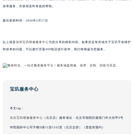
保养服务，并获得及时有效的帮助。
江西省景德镇市珠山区珠山中路宝玑售后服务中心（需提前预约）
江西省九江市浔阳区浔阳路宝玑售后服务中心（需提前预约）
最后更新时间：2026年5月17日
江西省南昌市红谷滩新区红谷中大道998号绿地双子塔（中央广场）A1座办公楼14层1407室宝玑售后服务中心（需提前预约）
江西省萍乡市安源区萍安北大道与康庄路交叉口宝玑售后服务中心（需提前预约）
江西省上饶市信州区滨江西路宝玑售后服务中心（需提前预约）
以上就是
深圳宝玑维修服务中心
为您分享的精彩内容。如果您还有其他关于宝玑手表维护
江西省新余市渝水区北湖西路宝玑售后服务中心（需提前预约）
和保养的问题，可以拨打页面400电话进行咨询，我们将竭诚为您服务。
江西省宜春市袁州区中山中路宝玑售后服务中心（需提前预约）
江西省鹰潭市月湖区胜利东路宝玑售后服务中心（需提前预约）
山东省德州市德城区东风中路宝玑售后服务中心（需提前预约）
山东省东营市东营区济南路宝玑售后服务中心（需提前预约）
宝玑服务中心
山东省济南市历下区经十路11111号华润中心写字楼（万象城）15层1508室宝玑售后服务中心（需提前预约）
山东省济宁市任城区太白楼路宝玑售后服务中心（需提前预约）
山东省莱芜市文化南路8号银座商城名表维修一楼名表维修宝玑售后服务中心（需提前预约）
本文tag：
山东省临沂市兰山区解放路宝玑售后服务中心（需提前预约）
北京宝玑维修服务中心
（北京店）服务地址：北京市朝阳区建国门外大街甲6号
山东省日照市东港区烟台路宝玑售后服务中心（需提前预约）
华熙国际中心写字楼D座11层1102室（北京总部）（需提前预约）
山东省泰安市泰山区财源街道泰山大街宝玑售后服务中心（需提前预约）