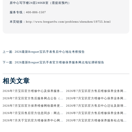
原中心写字楼24层2406B室（需提前预约）
澳门特别行政区风顺堂区南湾大马路宝玑售后服务中心（需提前预约）
服务专线：
400-886-1507
澳门特别行政区花地玛堂区关闸广场宝玑售后服务中心（需提前预约）
本页链接：
http://www.breguetfw.com/problems/shenzhen/19755.html
澳门特别行政区花王堂区大三巴商圈宝玑售后服务中心（需提前预约）
澳门特别行政区嘉模堂区官也街宝玑售后服务中心（需提前预约）
澳门省路氹城市金光大道宝玑售后服务中心（需提前预约）
澳门特别行政区望德堂区塔石广场宝玑售后服务中心（需提前预约）
上一篇:
2026最新Breguet宝玑手表售后中心地址考察报告
福建省福州市鼓楼区五四路128-1号恒力城写字楼15层03室宝玑售后服务中心（需提前预约）
下一篇:
2026最新Breguet宝玑手表官方维修保养服务网点地址调研报告
福建省厦门市思明区湖滨东路95号万象城华润大厦B座11层1104室宝玑售后服务中心（需提前预约）
广东省潮州市潮安区新风路与潮汕路交汇处宝玑售后服务中心（需提前预约）
相关文章
广东省广州市天河区天河路230号万菱汇国际中心A塔7层704室宝玑售后服务中心（需提前预约）
广东省广州市越秀区环市东路371-375号世界贸易中心大厦南塔15层1507室宝玑售后服务中心（需提前预约）
2026年7月宝玑官方维修中心及保养服务中心迁移与增设补充确认文件内容
2026年7月宝玑官方售后维修保养业务网点最终重新配置最终通知确认
广东省河源市源城区越王大道宝玑售后服务中心（需提前预约）
2026年7月宝玑官方售后服务网点公告（迁址+新店版）
2026年7月宝玑官方维修中心保养业务网点最新变动补充确认说明
广东省惠州市惠城区江北文昌一路7号华贸大厦1座30层3005室宝玑售后服务中心（需提前预约）
2026年7月宝玑官方保养维修网络最终更新（含搬迁与新增店面）最终确认终稿
2026年7月宝玑官方售后中心迁址及新增网点一览
2026年7月宝玑售后官方信息同步：网点迁址+新店开业
2026年7月宝玑官方售后维修保养业务网点调整补充方案（迁址新开）文本正式发布
广东省江门市蓬江区广场西路宝玑售后服务中心（需提前预约）
2026年7月关于宝玑官方维修保养中心网点搬迁新增的正式文件内容全面公开
2026年7月宝玑官方维修保养服务站点地址变动补充全记录
广东省揭阳市榕城进贤门步行街宝玑售后服务中心（需提前预约）
广东省茂名市电白区水东街道迎宾大道宝玑售后服务中心（需提前预约）