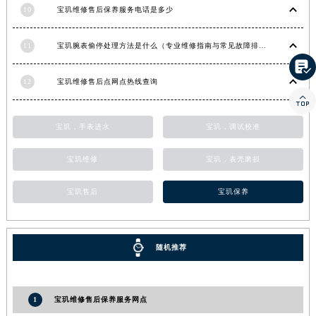
10
宝玑维修售后保养服务电话是多少
香港特别行政区金钟区中西区金钟道宝玑售后服务中心（需提前预约）
香港特别行政区九龙区油尖旺区弥敦道宝玑售后服务中心（需提前预约）
11
宝玑腕表偷停处理方法是什么（专业维修指南与常见故障排查）
香港特别行政区铜锣湾区湾仔区轩尼诗道宝玑售后服务中心（需提前预约）

河南省安阳市文峰区解放大道宝玑售后服务中心（需提前预约）
12
宝玑维修售后点网点热线查询
河南省鹤壁市淇滨区九州路宝玑售后服务中心（需提前预约）

河南省济源市沁园街道济水大道宝玑售后服务中心（需提前预约）
宝玑，手表进水
宝玑，调试校准
河南省焦作市解放区解放路宝玑售后服务中心（需提前预约）
河南省开封市鼓楼区中山路宝玑售后服务中心（需提前预约）
宝玑维修
宝玑，表壳磨损
河南省洛阳市西工区中州中路与解放路交叉口宝玑售后服务中心（需提前预约）
宝玑售后
宝玑保养
河南省漯河市源汇区交通路宝玑售后服务中心（需提前预约）
河南省南阳市宛城区范蠡东路与南都路交叉口宝玑售后服务中心（需提前预约）
河南省平顶山市卫东区建设路宝玑售后服务中心（需提前预约）
随机推荐
河南省濮阳市大华龙区开州路绿城路交叉口宝玑售后服务中心（需提前预约）
河南省三门峡市湖滨区和平路宝玑售后服务中心（需提前预约）
河南省商丘市梁园区神火大道宝玑售后服务中心（需提前预约）
1
宝玑维修售后保养服务网点
河南省新乡市红旗区人民路宝玑售后服务中心（需提前预约）