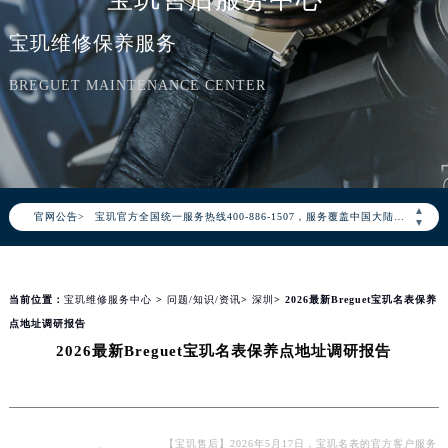
宝玑维修保养服务
BREGUET MAINTENANCE CENTER
2026年8月宝玑中国区售后服务网络优化升级公告
2026年8月宝玑全国官方售后客户服务热线：400-886-1507
▲
官网公告>
宝玑官方全国统一服务热线400-886-1507，服务覆盖中国大陆、香港、澳门、台湾全部区域（非大陆需加拨“+86”）
▼
2026年8月宝玑售后服务中心最新网点地址：
北京市朝阳区建国门外大街甲6号华熙国际中心写字楼D座11层1102室（北京总部）（需提前预约）
当前位置：
宝玑维修服务中心
>
问题/知识/资讯
>
深圳
> 2026最新Breguet宝玑名表保养
北京市东城区东长安街1号东方广场写字楼W3座6层602室（需提前预约）
点地址调研报告
天津市和平区赤峰道136号天津国际金融中心写字楼26层2603室（需提前预约）
2026最新Breguet宝玑名表保养点地址调研报告
上海市徐汇区虹桥路3号港汇中心写字楼2座37层3705室（需提前预约）
上海市黄浦区南京东路299号宏伊国际广场写字楼8层806室（需提前预约）
南京市秦淮区中山南路1号（新街口）南京中心写字楼22层C1-1室（需提前预约）
常州市新北区龙锦路1590号现代传媒中心写字楼5号楼10层1008室（需提前预约）
【宝玑售后】2026年5月17日，宝玑名表的官方客户服务