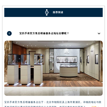
广东省梅州市梅江区金燕大道宝玑售后服务中心（需提前预约）
广东省清远市清城区湖西路宝玑售后服务中心（需提前预约）
推荐阅读
广东省汕头市龙湖区长平路宝玑售后服务中心（需提前预约）
广东省汕尾市城区香洲街道园林社区翠园街宝玑售后服务中心（需提前预约）
广东省韶关市武江区芙蓉新区与老城中心交汇处宝玑售后服务中心（需提前预约）
1
宝玑手表官方售后维修服务点地址在哪呢？
广东省深圳市罗湖区深南东路5001号华润大厦17层1701室宝玑售后服务中心（需提前预约）
广东省阳江市江城区东风一路宝玑售后服务中心（需提前预约）
广东省云浮市云城区金山路宝玑售后服务中心（需提前预约）
广东省湛江市赤坎区观海北路宝玑售后服务中心（需提前预约）
广东省肇庆市端州区信安大道与砚都大道交汇处宝玑售后服务中心（需提前预约）
广西壮族自治区百色市右江区中山二路宝玑售后服务中心（需提前预约）
广西壮族自治区北海市海城区北京路宝玑售后服务中心（需提前预约）
广西壮族自治区崇左市江州区石景林街道友谊大道与丽川路交汇处宝玑售后服务中心（需提前预约）
广西壮族自治区防城港市港口区金花茶大道宝玑售后服务中心（需提前预约）
广西壮族自治区贵港市港北区港城街道布山大道与仙衣路交叉口宝玑售后服务中心（需提前预约）
宝玑手表官方售后维修服务点位于：北京市朝阳区及上海市黄浦区。详细的地址与联
广西壮族自治区桂林市秀峰区红岭路宝玑售后服务中心（需提前预约）