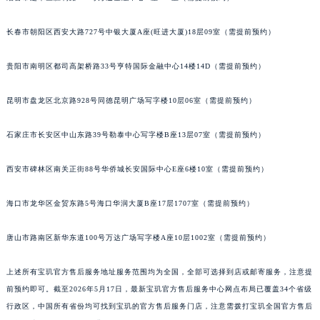
内蒙古自治区锡林郭勒盟市锡林浩特市光明街与额尔敦路交叉口宝玑售后服务中心（需提前预约）
长春市朝阳区西安大路727号中银大厦A座(旺进大厦)18层09室（需提前预约）
内蒙古自治区兴安盟市乌兰浩特市兴安大街宝玑售后服务中心（需提前预约）
山西省大同市平城区迎宾街宝玑售后服务中心（需提前预约）
贵阳市南明区都司高架桥路33号亨特国际金融中心14楼14D（需提前预约）
山西省晋城市城区黄华街宝玑售后服务中心（需提前预约）
山西省晋中市榆次区顺城街宝玑售后服务中心（需提前预约）
昆明市盘龙区北京路928号同德昆明广场写字楼10层06室（需提前预约）
山西省临汾市尧都区解放路宝玑售后服务中心（需提前预约）
石家庄市长安区中山东路39号勒泰中心写字楼B座13层07室（需提前预约）
山西省吕梁市离石区永宁中路与建设街交叉口宝玑售后服务中心（需提前预约）
山西省朔州市朔城区怡西路与鄯阳西街交汇处宝玑售后服务中心（需提前预约）
西安市碑林区南关正街88号华侨城长安国际中心E座6楼10室（需提前预约）
山西省忻州市忻府区和平东街与七一南路交叉口宝玑售后服务中心（需提前预约）
山西省阳泉市郊区平阳东街与新城大道交叉口宝玑售后服务中心（需提前预约）
海口市龙华区金贸东路5号海口华润大厦B座17层1707室（需提前预约）
山西省运城市盐湖区河东街宝玑售后服务中心（需提前预约）
山西省长治市潞州区英雄中路宝玑售后服务中心（需提前预约）
唐山市路南区新华东道100号万达广场写字楼A座10层1002室（需提前预约）
山西省太原市迎泽区迎泽街道解放路15号亨得利名表维修授权店3楼宝玑售后服务中心（需提前预约）
上述所有宝玑官方售后服务地址服务范围均为全国，全部可选择到店或邮寄服务，注意提
天津市和平区赤峰道136号天津国际金融中心26层2603室宝玑售后服务中心（需提前预约）
前预约即可。截至2026年5月17日，最新宝玑官方售后服务中心网点布局已覆盖34个省级
安徽省安庆市迎江区人民路宝玑售后服务中心（需提前预约）
行政区，中国所有省份均可找到宝玑的官方售后服务门店，注意需拨打宝玑全国官方售后
安徽省蚌埠市蚌山区淮河路宝玑售后服务中心（需提前预约）