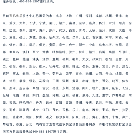
服务热线：400-886-1507进行预约。
安徽省亳州市谯城区魏武大道宝玑售后服务中心（需提前预约）
安徽省池州市贵池区长江路宝玑售后服务中心（需提前预约）
目前
宝玑售后
服务中心已覆盖的市：北京、上海、广州、深圳、成都、杭州、天津、南
京、重庆、郑州、长沙、宁波、厦门、福州、南昌、金华、嘉兴、扬州、常州、绍兴、徐
安徽省滁州市琅琊区南谯北路宝玑售后服务中心（需提前预约）
州、盐城、泰州、济南、惠州、苏州、武汉、西安、青岛、无锡、温州、沈阳、大连、海
安徽省阜阳市颍州区颍州北路宝玑售后服务中心（需提前预约）
口、三亚、佛山、东莞、珠海、哈尔滨、合肥、昆明、太原、石家庄、南宁、南通、长
安徽省淮北市相山区淮海路宝玑售后服务中心（需提前预约）
春、烟台、唐山、廊坊、保定、贵阳、泉州、台州、湖州、中山、乌鲁木齐、洛阳、邯
安徽省淮南市田家庵区国庆中路宝玑售后服务中心（需提前预约）
郸、秦皇岛、澳门、西宁、潍坊、呼和浩特、沧州、鞍山、赣州、临沂、岳阳、平顶山、
安徽省黄山市屯溪区黄山西路宝玑售后服务中心（需提前预约）
镇江、桂林、芜湖、汕头、淄博、兰州、银川、郴州、大庆、张家口、衡阳、焦作、周
安徽省六安市金安区解放中路宝玑售后服务中心（需提前预约）
口、邵阳、亳州、新乡、衡水、牡丹江、德州、聊城、包头、淮安、宜昌、许昌、邢台、
宿迁、丽水、蚌埠、上饶、晋中、葫芦岛、四平、宜春、滁州、大同、舟山、绵阳、天
安徽省马鞍山市雨山区湖南西路宝玑售后服务中心（需提前预约）
水、德阳、承德、绥化、马鞍山、三明、滨州、黄冈、赤峰、荆州、通化、鸡西、佳木
安徽省宿州市埇桥区人民中路宝玑售后服务中心（需提前预约）
斯、黑河、连云港、阜阳、吉安、枣庄、永州、清远、揭阳、梧州、渭南、延安、长治、
安徽省铜陵市铜官区石城大道宝玑售后服务中心（需提前预约）
运城、淮南、莆田、荆门、益阳、梅州、达州、榆林、威海、九江、济宁、齐齐哈尔、南
安徽省芜湖市镜湖区中山路步行街宝玑售后服务中心（需提前预约）
阳、常德、呼伦贝尔、丹东、锦州、辽阳、辽源、衢州、安庆、龙岩、宁德、鹰潭、泰
安徽省宣城市宣州区叠嶂西路宝玑售后服务中心（需提前预约）
安、商丘、驻马店、咸宁、江门、茂名、玉林、乐山、南充、雅安、宝鸡、柳州、拉萨、
福建省龙岩市新罗区九一南路宝玑售后服务中心（需提前预约）
丽江、张家界、襄阳、株洲、遵义、鄂尔多斯、阳泉、昆山、黄石、湘潭、十堰、漳州、
攀枝花、香港、台北，均有官方直营或授权的宝玑售后服务网点，详细信息需拨打宝玑全
福建省南平市建阳区人民西路宝玑售后服务中心（需提前预约）
国官方售后服务热线400-886-1507进行咨询。
福建省宁德市蕉城区天湖东路宝玑售后服务中心（需提前预约）