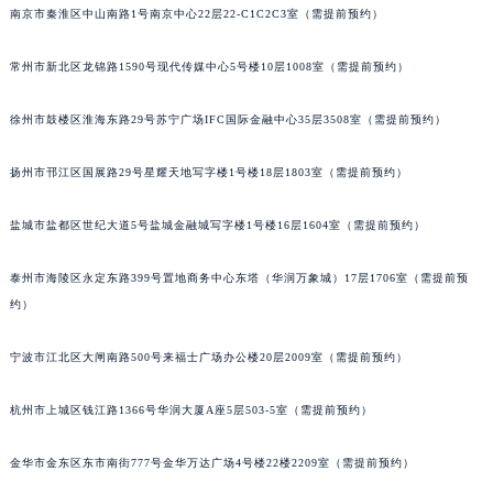
南京市秦淮区中山南路1号南京中心22层22-C1C2C3室（需提前预约）
苏州市苏州工业园区星港街199号苏州中心办公楼C座22层08室（需提前预约）
武汉市江汉区解放大道686号世界贸易大厦38层09室（需提前预约）
常州市新北区龙锦路1590号现代传媒中心5号楼10层1008室（需提前预约）
南宁市青秀区金湖路59号地王大厦12楼1224室（需提前预约）
合肥市蜀山区潜山路111号万象城华润大厦B座12楼03室（需提前预约）
徐州市鼓楼区淮海东路29号苏宁广场IFC国际金融中心35层3508室（需提前预约）
泉州市丰泽区宝洲路729号浦西万达中心写字楼A座7楼709室（需提前预约）
扬州市邗江区国展路29号星耀天地写字楼1号楼18层1803室（需提前预约）
青岛市南区山东路6号华润大厦B座22层04室（需提前预约）
烟台市芝罘区胜利路139号万达金融中心A座907室（需提前预约）
盐城市盐都区世纪大道5号盐城金融城写字楼1号楼16层1604室（需提前预约）
长春市朝阳区西安大路727号中银大厦A座(旺进大厦)18层09室（需提前预约）
贵阳市南明区都司高架桥路33号亨特国际金融中心14楼14D（需提前预约）
泰州市海陵区永定东路399号置地商务中心东塔（华润万象城）17层1706室（需提前预
昆明市盘龙区北京路928号同德昆明广场写字楼10层06室（需提前预约）
约）
石家庄市长安区中山东路39号勒泰中心写字楼B座13层07室（需提前预约）
宁波市江北区大闸南路500号来福士广场办公楼20层2009室（需提前预约）
西安市碑林区南关正街88号华侨城长安国际中心E座6楼10室（需提前预约）
海口市龙华区金贸东路5号海口华润大厦B座17层1707室（需提前预约）
杭州市上城区钱江路1366号华润大厦A座5层503-5室（需提前预约）
唐山市路南区新华东道100号万达广场写字楼A座10层1002室（需提前预约）
台州市椒江区东海大道1800号腾达中心东1幢20楼2002室（需提前预约）
金华市金东区东市南街777号金华万达广场4号楼22楼2209室（需提前预约）
内蒙古自治区呼和浩特市玉泉区大学西街70号华润万象城写字楼（鄂尔多斯大厦）23层2326室（需提前预约）