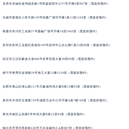
东莞市东城街道鸿福东路1号民盈国贸中心T1写字楼9层907室（需提前预约）
辽宁省铁岭市银州区南马路宝玑售后服务中心（需提前预约）
辽宁省营口市站前区市府路与渤海大街交叉口宝玑售后服务中心（需提前预约）
无锡市梁溪区人民中路139号恒隆广场写字楼1座11层1104室（需提前预约）
辽宁省沈阳市沈河区中街路137号亨得利名表维修授权店1楼宝玑售后服务中心（需提前预约）
辽宁省沈阳市沈河区中街路83号亨得利名表维修授权店1楼宝玑售后服务中心（需提前预约）
南通市崇川区工农路57号圆融广场写字楼16层1603室（需提前预约）
北京市朝阳区建国门外大街甲6号华熙国际中心D座11层1102室宝玑售后服务中心（北京总部）（需提前预约）
苏州市苏州工业园区星港街199号苏州中心办公楼C座22层08室（需提前预约）
北京市东城区东长安街1号王府井东方广场W3座6层602室宝玑售后服务中心（需提前预约）
河北省保定市竞秀区朝阳北大街北国先天下宝玑售后服务中心（需提前预约）
武汉市江汉区解放大道686号世界贸易大厦38层09室（需提前预约）
内蒙古自治区阿拉善盟市左旗土尔扈特大街宝玑售后服务中心（需提前预约）
内蒙古自治区巴彦淖尔市临河区新华街宝玑售后服务中心（需提前预约）
南宁市青秀区金湖路59号地王大厦12楼1224室（需提前预约）
内蒙古自治区包头市青山区幸福路甲3号王府井百货名表维修宝玑售后服务中心（需提前预约）
合肥市蜀山区潜山路111号万象城华润大厦B座12楼03室（需提前预约）
内蒙古自治区赤峰市红山区哈达街宝玑售后服务中心（需提前预约）
内蒙古自治区鄂尔多斯市东胜区伊金霍洛街宝玑售后服务中心（需提前预约）
泉州市丰泽区宝洲路729号浦西万达中心写字楼A座7楼709室（需提前预约）
内蒙古自治区呼伦贝尔市海拉尔区中央街宝玑售后服务中心（需提前预约）
内蒙古自治区通辽市科尔沁区明仁大街宝玑售后服务中心（需提前预约）
青岛市南区山东路6号华润大厦B座22层04室（需提前预约）
内蒙古自治区乌海市海勃湾区人民南路宝玑售后服务中心（需提前预约）
内蒙古自治区乌兰察布市集宁区恩和大街宝玑售后服务中心（需提前预约）
烟台市芝罘区胜利路139号万达金融中心A座907室（需提前预约）