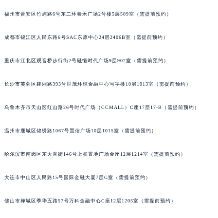
吉林省辽源市龙山区人民大街宝玑售后服务中心（需提前预约）
福州市晋安区竹屿路6号东二环泰禾广场2号楼5层509室（需提前预约）
吉林省梅河口市新华街道梅河大街宝玑售后服务中心（需提前预约）
成都市锦江区人民东路6号SAC东原中心24层2406B室（需提前预约）
吉林省四平市铁东区紫气大路与南九经街交汇处宝玑售后服务中心（需提前预约）
吉林省松原市宁江区五环大街宝玑售后服务中心（需提前预约）
重庆市江北区观音桥步行街2号融恒时代广场9层902室（需提前预约）
吉林省通化市东昌区环通乡江南大街宝玑售后服务中心（需提前预约）
吉林省延边市延吉市解放路宝玑售后服务中心（需提前预约）
长沙市芙蓉区建湘路393号世茂环球金融中心写字楼10层1013室（需提前预约）
辽宁省鞍山市铁东区站前街宝玑售后服务中心（需提前预约）
辽宁省本溪市平山区胜利路宝玑售后服务中心（需提前预约）
乌鲁木齐市天山区红山路26号时代广场（CCMALL）C座17层17-B（需提前预约）
辽宁省朝阳市双塔区新华路宝玑售后服务中心（需提前预约）
温州市鹿城区锦绣路1067号置信广场10层1015室（需提前预约）
辽宁省丹东市振兴区七经街宝玑售后服务中心（需提前预约）
辽宁省抚顺市新抚区东一路宝玑售后服务中心（需提前预约）
哈尔滨市南岗区东大直街146号上和置地广场金座12层1214室（需提前预约）
辽宁省阜新市海州区解放大街宝玑售后服务中心（需提前预约）
辽宁省葫芦岛市连山区中央路宝玑售后服务中心（需提前预约）
大连市中山区人民路15号国际金融大厦7层G室（需提前预约）
辽宁省锦州市古塔区中央大街宝玑售后服务中心（需提前预约）
佛山市禅城区季华五路57号万科金融中心C座12层1205室（需提前预约）
辽宁省辽阳市白塔区新运大街宝玑售后服务中心（需提前预约）
辽宁省盘锦市兴隆台区石油大街宝玑售后服务中心（需提前预约）