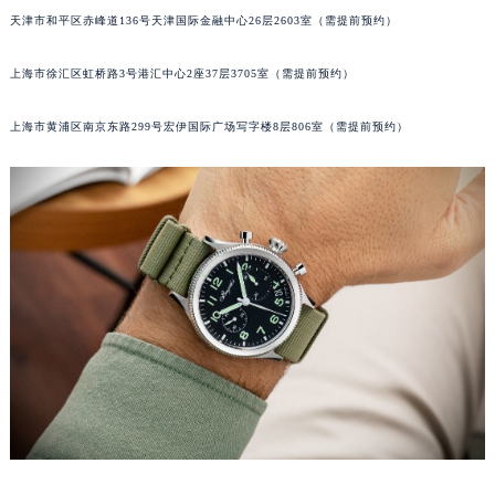
天津市和平区赤峰道136号天津国际金融中心26层2603室（需提前预约）
福州市鼓楼区五四路128-1号恒力城写字楼15层03室（需提前预约）
成都市锦江区人民东路6号SAC东原中心写字楼24层2406B室（需提前预约）
上海市徐汇区虹桥路3号港汇中心2座37层3705室（需提前预约）
重庆市江北区观音桥步行街2号融恒时代广场写字楼9层902室（需提前预约）
长沙市芙蓉区定王台街道建湘路393号世茂环球金融中心写字楼（芙蓉广场）10层13室（需提前预约）
上海市黄浦区南京东路299号宏伊国际广场写字楼8层806室（需提前预约）
郑州市二七区铭功路10号华润大厦写字楼29层2905室（需提前预约）
太原市迎泽区解放路15号亨得利名表服务中心（品牌授权店）3层整层（需提前预约）
沈阳市沈河区中街路137号亨得利名表服务中心（品牌授权店）1层整层（需提前预约）
沈阳市沈河区中街路83号亨得利名表服务中心（品牌授权店）1层整层（需提前预约）
乌鲁木齐市天山区红山路26号时代广场（CCMALL）C座17层17-B（需提前预约）
温州市鹿城区锦绣路1067号置信广场10层1015室（需提前预约）
哈尔滨市道里区友谊西路600号富力中心T2座写字楼29层03室（需提前预约）
大连市中山区人民路15号国际金融大厦7层G室（需提前预约）
佛山市禅城区季华五路57号万科金融中心C座12层1205室（需提前预约）
东莞市东城街道鸿福东路1号民盈国贸中心T1写字楼9层907室（需提前预约）
无锡市梁溪区人民中路139号恒隆广场写字楼1座11层1104室（需提前预约）
南通市崇川区工农路57号圆融广场写字楼16层1603室（需提前预约）