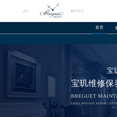
首页
宝
宝玑维修保
BREGUET MAINT
CHINA BREGUET REPAIR CENTE