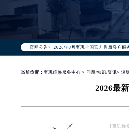
2026年8月宝玑中国区售后服务网络
2026年8月宝玑全国官方售后客户服务热线
官网公告>
宝玑官方全国统一服务热线400-88
2026年8月宝玑售后服务中心最新网
北京市朝阳区建国门外大街甲6号华熙
北京市东城区东长安街1号东方广场写
当前位置：
宝玑维修服务中心
>
问题/知识/资讯
>
深
天津市和平区赤峰道136号天津国际金
2026
上海市徐汇区虹桥路3号港汇中心写字楼
上海市黄浦区南京东路299号宏伊国
南京市秦淮区中山南路1号（新街口）
常州市新北区龙锦路1590号现代传媒
徐州市鼓楼区淮海东路29号苏宁广场I
【宝玑维修
扬州市邗江区国展路29号星耀天地写字