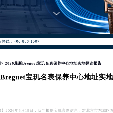
优化升级公告
：400-886-1507
6-1507，服务覆盖中国大陆、香港、澳门、台湾全部区域（非大陆需
点地址：
国际中心写字楼D座11层1102室（北京总部）（需提前预约）
字楼W3座6层602室（需提前预约）
圳
> 2026最新Breguet宝玑名表保养中心地址实地探访报告
融中心写字楼26层2603室（需提前预约）
最新Breguet宝玑名表保养中心地址实
2座37层3705室（需提前预约）
际广场写字楼8层806室（需提前预约）
南京中心写字楼22层C1-1室（需提前预约）
中心写字楼5号楼10层1008室（需提前预约）
FC国际金融中心写字楼35层3508室（需提前预约）
】2026年5月19日，我们根据宝玑官网信息，对北京市东城区
楼1号楼18层1803室（需提前预约）