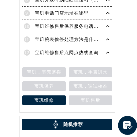
8
宝玑外观有划痕处理技巧（轻松修复爱表的实用方法）
9
宝玑电话门店地址在哪里
10
宝玑维修售后保养服务电话是多少
11
宝玑腕表偷停处理方法是什么（专业维修指南与常见故障排查）
12
宝玑维修售后点网点热线查询
宝玑，表壳磨损
宝玑，手表进水
宝玑保养
宝玑，调试校准
宝玑维修
宝玑售后
提前预约）

随机推荐