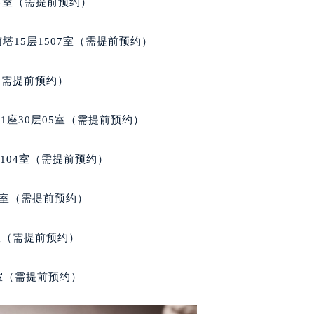
04室（需提前预约）
玑售后服务中心（需提前预约）
后服务中心（需提前预约）
塔15层1507室（需提前预约）
后服务中心（需提前预约）
后服务中心（需提前预约）
室（需提前预约）
售后服务中心（需提前预约）
售后服务中心（需提前预约）
座30层05室（需提前预约）
售后服务中心（需提前预约）
玑售后服务中心（需提前预约）
104室（需提前预约）
玑售后服务中心（需提前预约）
路交叉口宝玑售后服务中心（需提前预约）
9室（需提前预约）
后服务中心（需提前预约）
后服务中心（需提前预约）
B室（需提前预约）
后服务中心（需提前预约）
服务中心（需提前预约）
室（需提前预约）
后服务中心（需提前预约）
玑售后服务中心（需提前预约）