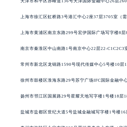
天津市和平区赤峰道136号天津国际金融中心26层26
重庆市江北区观音桥步行街2号融恒时
长沙市芙蓉区定王台街道建湘路393
上海市徐汇区虹桥路3号港汇中心2座37层3705室（
郑州市二七区铭功路10号华润大厦写字
太原市迎泽区解放路15号亨得利名
上海市黄浦区南京东路299号宏伊国际广场写字楼8层
沈阳市沈河区中街路137号亨得利名
沈阳市沈河区中街路83号亨得利名
南京市秦淮区中山南路1号南京中心22层22-C1C2C
乌鲁木齐市天山区红山路26号时代广场
温州市鹿城区锦绣路1067号置信广场
常州市新北区龙锦路1590号现代传媒中心5号楼10层
哈尔滨市道里区友谊西路600号富力中
大连市中山区人民路15号国际金融大
徐州市鼓楼区淮海东路29号苏宁广场IFC国际金融中心
佛山市禅城区季华五路57号万科金融中
东莞市东城街道鸿福东路1号民盈国贸
扬州市邗江区国展路29号星耀天地写字楼1号楼18层1
无锡市梁溪区人民中路139号恒隆广场
南通市崇川区工农路57号圆融广场写字
盐城市盐都区世纪大道5号盐城金融城写字楼1号楼16
苏州市苏州工业园区星港街199号苏州
武汉市江汉区解放大道686号世界贸易