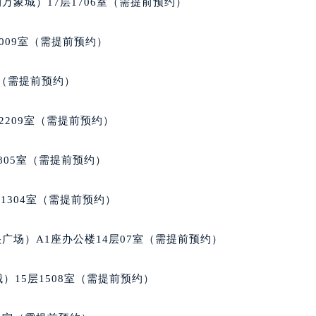
万象城）17层1706室（需提前预约）
楼1224室（需提前预约）
大厦B座12楼03室（需提前预约）
009室（需提前预约）
心写字楼A座7楼709室（需提前预约）
2层04室（需提前预约）
室（需提前预约）
心A座907室（需提前预约）
A座(旺进大厦)18层09室（需提前预约）
2209室（需提前预约）
国际金融中心14楼14D（需提前预约）
广场写字楼10层06室（需提前预约）
805室（需提前预约）
心写字楼B座13层07室（需提前预约）
安国际中心E座6楼10室（需提前预约）
1304室（需提前预约）
B座17层1707室（需提前预约）
写字楼A座10层1002室（需提前预约）
广场）A1座办公楼14层07室（需提前预约）
心东1幢20楼2002室（需提前预约）
街70号华润万象城写字楼（鄂尔多斯大厦）23层2326室（需
）15层1508室（需提前预约）
州中心写字楼21层2102室（需提前预约）
国际金融中心写字楼20层01室（需提前预约）