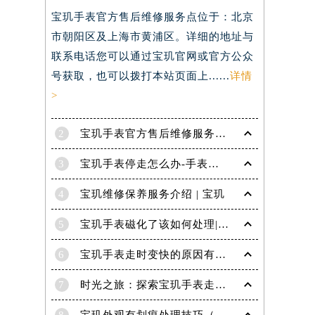
宝玑手表官方售后维修服务点位于：北京
）
市朝阳区及上海市黄浦区。详细的地址与
联系电话您可以通过宝玑官网或官方公众
号获取，也可以拨打本站页面上......
详情
>
2
宝玑手表官方售后维修服务点电话是多少？
3
宝玑手表停走怎么办-手表停走的解决方法
4
宝玑维修保养服务介绍 | 宝玑
5
宝玑手表磁化了该如何处理|宝玑技师为您讲解
6
宝玑手表走时变快的原因有哪些？
7
时光之旅：探索宝玑手表走时的秘密