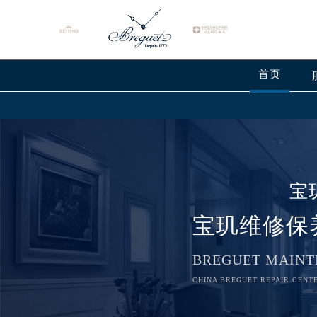
首页
宝
宝玑维修保
BREGUET MAINT
CHINA BREGUET REPAIR CENTE