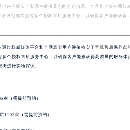
用户评价核实了宝玑售后保养点的分布情况。官方客户服务团队
字楼1号楼16层1604室（需提前预约）
务中心东塔写字楼（华润万象城）17层1706室（需提前预约）
在全球范围内拥有多个授权售后服务中心，以确保客户能够获得
场办公楼20层2009室（需提前预约）
写字楼A座5层503-5室（需提前预约）
广场写字楼4号楼22层2209室（需提前预约）
团队通过权威媒体平台和全网真实用户评价核实了
宝玑售后
保养点
际中心写字楼8层805室（需提前预约）
易中心写字楼A座13层1304室（需提前预约）
有多个授权售后服务中心，以确保客户能够获得高质量的服务体
绿地双子塔（中央广场）A1座办公楼14层07室（需提前预约）
安街进行实地探访。
心写字楼（万象城）15层1508室（需提前预约）
际中心写字楼A塔7层704室（需提前预约）
世界贸易中心大厦南塔写字楼15层07室（需提前预约）
厦写字楼17层1701室（需提前预约）
02室（需提前预约）
厦写字楼1座30层05室（需提前预约）
字楼B座11层1104室（需提前预约）
层1102室（需提前预约）
写字楼15层03室（需提前预约）
心写字楼24层2406B室（需提前预约）