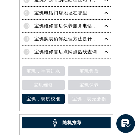
8
宝玑外观有划痕处理技巧（轻松修复爱表的实用方法）
9
宝玑电话门店地址在哪里
10
宝玑维修售后保养服务电话是多少
11
宝玑腕表偷停处理方法是什么（专业维修指南与常见故障排查）
12
宝玑维修售后点网点热线查询
宝玑，手表进水
宝玑售后
宝玑维修
宝玑保养
宝玑，调试校准
宝玑，表壳磨损
提前预约）

随机推荐