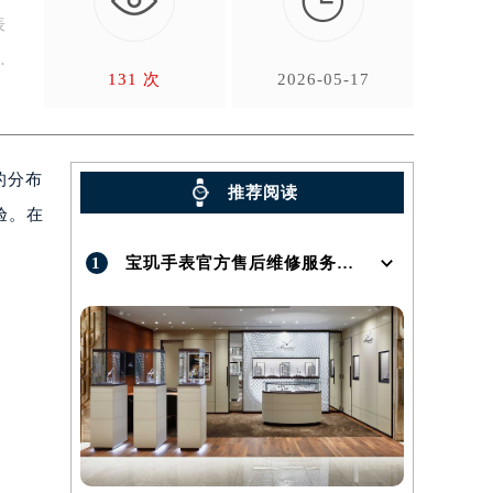

表
高
131 次
2026-05-17
的分布
推荐阅读
验。在
1
宝玑手表官方售后维修服务点地址在哪呢？