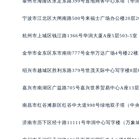
泰州市海陵区永定东路399号置地商务中心东塔（华润
南宁市青秀区金湖路59号地王大厦12
合肥市蜀山区潜山路111号万象城华润
宁波市江北区大闸南路500号来福士广场办公楼20层2
泉州市丰泽区宝洲路729号浦西万达中
青岛市南区山东路6号华润大厦B座2
杭州市上城区钱江路1366号华润大厦A座5层503-5
烟台市芝罘区胜利路139号万达金融中
长春市朝阳区西安大路727号中银大厦
金华市金东区东市南街777号金华万达广场4号楼22楼
贵阳市南明区都司高架桥路33号亨特
昆明市盘龙区北京路928号同德昆明
绍兴市越城区胜利东路379号世茂天际中心写字楼8层
石家庄市长安区中山东路39号勒泰中
西安市碑林区南关正街88号华侨城长
嘉兴市南湖区广益路705号嘉兴世界贸易中心A座13层
海口市龙华区金贸东路5号海口华润大厦
唐山市路南区新华东道100号万达广场
南昌市红谷滩新区红谷中大道998号绿地双子塔（中央
台州市椒江区东海大道1800号腾达中
内蒙古自治区呼和浩特市玉泉区大学西
济南市历下区经十路11111号华润中心写字楼（万象城
甘肃省兰州市七里河区西津西路16号兰
重庆市解放碑渝中区民权路28号英利