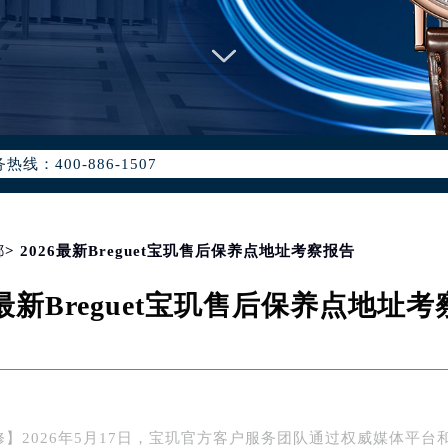
优化升级公告
：400-886-1507
6-1507，服务覆盖中国大陆、香港、澳门、台湾全部区域（非大陆需
点地址：
国际中心写字楼D座11层1102室（北京总部）（需提前预约）
字楼W3座6层602室（需提前预约）
都
> 2026最新Breguet宝玑售后保养点地址考察报告
融中心写字楼26层2603室（需提前预约）
6最新Breguet宝玑售后保养点地址
2座37层3705室（需提前预约）
际广场写字楼8层806室（需提前预约）
南京中心写字楼22层C1-1室（需提前预约）
中心写字楼5号楼10层1008室（需提前预约）
FC国际金融中心写字楼35层3508室（需提前预约）
】2026年5月17日，宝玑官方客户服务团队通过权威媒体平台
楼1号楼18层1803室（需提前预约）