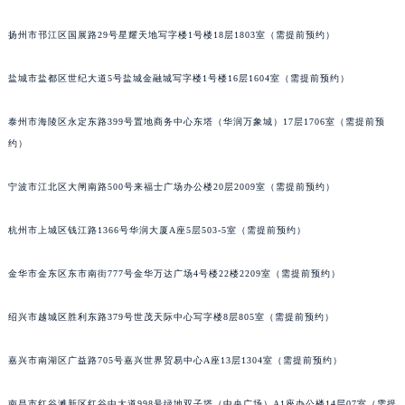
扬州市邗江区国展路29号星耀天地写字楼1号楼18层1803室（需提前预约）
盐城市盐都区世纪大道5号盐城金融城写字楼1号楼16层1604室（需提前预约）
泰州市海陵区永定东路399号置地商务中心东塔（华润万象城）17层1706室（需提前预
约）
宁波市江北区大闸南路500号来福士广场办公楼20层2009室（需提前预约）
杭州市上城区钱江路1366号华润大厦A座5层503-5室（需提前预约）
金华市金东区东市南街777号金华万达广场4号楼22楼2209室（需提前预约）
绍兴市越城区胜利东路379号世茂天际中心写字楼8层805室（需提前预约）
嘉兴市南湖区广益路705号嘉兴世界贸易中心A座13层1304室（需提前预约）
南昌市红谷滩新区红谷中大道998号绿地双子塔（中央广场）A1座办公楼14层07室（需提