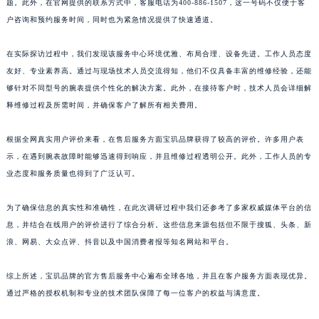
题。此外，在官网提供的联系方式中，客服电话为400-886-1507，这一号码不仅便于客
户咨询和预约服务时间，同时也为紧急情况提供了快速通道。
在实际探访过程中，我们发现该服务中心环境优雅、布局合理、设备先进。工作人员态度
友好、专业素养高。通过与现场技术人员交流得知，他们不仅具备丰富的维修经验，还能
够针对不同型号的腕表提供个性化的解决方案。此外，在接待客户时，技术人员会详细解
释维修过程及所需时间，并确保客户了解所有相关费用。
根据全网真实用户评价来看，在售后服务方面宝玑品牌获得了较高的评价。许多用户表
示，在遇到腕表故障时能够迅速得到响应，并且维修过程透明公开。此外，工作人员的专
业态度和服务质量也得到了广泛认可。
为了确保信息的真实性和准确性，在此次调研过程中我们还参考了多家权威媒体平台的信
息，并结合在线用户的评价进行了综合分析。这些信息来源包括但不限于搜狐、头条、新
浪、网易、大众点评、抖音以及中国消费者报等知名网站和平台。
综上所述，宝玑品牌的官方售后服务中心遍布全球各地，并且在客户服务方面表现优异。
通过严格的授权机制和专业的技术团队保障了每一位客户的权益与满意度。