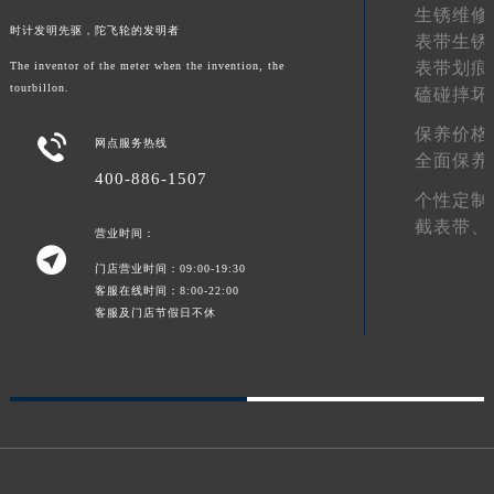
生锈维修
时计发明先驱，陀飞轮的发明者
表带生锈
表带划痕
The inventor of the meter when the invention, the
tourbillon.
磕碰摔坏
保养价格

网点服务热线
全面保养
400-886-1507
个性定制
截表带、
营业时间：

门店营业时间：09:00-19:30
客服在线时间：8:00-22:00
客服及门店节假日不休