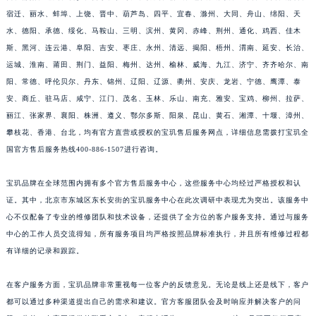
宿迁、丽水、蚌埠、上饶、晋中、葫芦岛、四平、宜春、滁州、大同、舟山、绵阳、天
水、德阳、承德、绥化、马鞍山、三明、滨州、黄冈、赤峰、荆州、通化、鸡西、佳木
斯、黑河、连云港、阜阳、吉安、枣庄、永州、清远、揭阳、梧州、渭南、延安、长治、
运城、淮南、莆田、荆门、益阳、梅州、达州、榆林、威海、九江、济宁、齐齐哈尔、南
阳、常德、呼伦贝尔、丹东、锦州、辽阳、辽源、衢州、安庆、龙岩、宁德、鹰潭、泰
安、商丘、驻马店、咸宁、江门、茂名、玉林、乐山、南充、雅安、宝鸡、柳州、拉萨、
丽江、张家界、襄阳、株洲、遵义、鄂尔多斯、阳泉、昆山、黄石、湘潭、十堰、漳州、
攀枝花、香港、台北，均有官方直营或授权的宝玑售后服务网点，详细信息需拨打宝玑全
国官方售后服务热线400-886-1507进行咨询。
宝玑品牌在全球范围内拥有多个官方售后服务中心，这些服务中心均经过严格授权和认
证。其中，北京市东城区东长安街的宝玑服务中心在此次调研中表现尤为突出。该服务中
心不仅配备了专业的维修团队和技术设备，还提供了全方位的客户服务支持。通过与服务
中心的工作人员交流得知，所有服务项目均严格按照品牌标准执行，并且所有维修过程都
有详细的记录和跟踪。
在客户服务方面，宝玑品牌非常重视每一位客户的反馈意见。无论是线上还是线下，客户
都可以通过多种渠道提出自己的需求和建议。官方客服团队会及时响应并解决客户的问