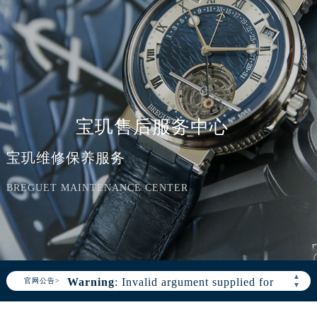
宝玑售后服务中心
宝玑维修保养服务
BREGUET MAINTENANCE CENTER
Warning
: Invalid argument supplied for
foreach() in
▲
官网公告>
▼
/www/wwwroot/seo/countryt/two/www.bregue
content/themes/Breguet/header.php
on
line
166