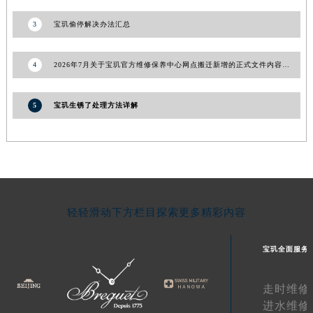
3
宝玑偷停解决办法汇总
4
2026年7月关于宝玑官方维修保养中心网点搬迁新增的正式文件内容发布
5
宝玑生锈了处理方法详解
轻轻滑动下方栏目探索更多精彩内容
宝玑全面服务
走时维修
进水维修