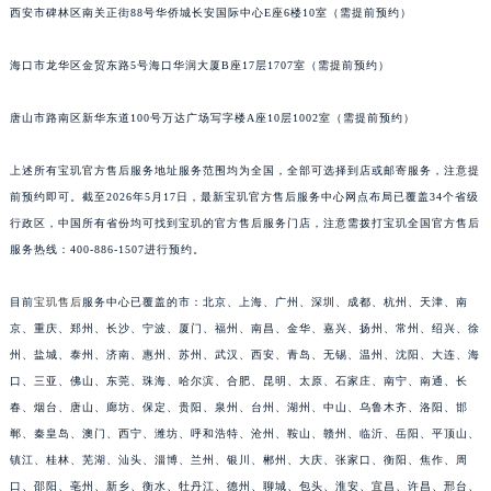
西安市碑林区南关正街88号华侨城长安国际中心E座6楼10室（需提前预约）
海口市龙华区金贸东路5号海口华润大厦B座17层1707室（需提前预约）
唐山市路南区新华东道100号万达广场写字楼A座10层1002室（需提前预约）
上述所有宝玑官方售后服务地址服务范围均为全国，全部可选择到店或邮寄服务，注意提
前预约即可。截至2026年5月17日，最新宝玑官方售后服务中心网点布局已覆盖34个省级
行政区，中国所有省份均可找到宝玑的官方售后服务门店，注意需拨打宝玑全国官方售后
服务热线：400-886-1507进行预约。
目前
宝玑售后
服务中心已覆盖的市：北京、上海、广州、深圳、成都、杭州、天津、南
京、重庆、郑州、长沙、宁波、厦门、福州、南昌、金华、嘉兴、扬州、常州、绍兴、徐
州、盐城、泰州、济南、惠州、苏州、武汉、西安、青岛、无锡、温州、沈阳、大连、海
口、三亚、佛山、东莞、珠海、哈尔滨、合肥、昆明、太原、石家庄、南宁、南通、长
春、烟台、唐山、廊坊、保定、贵阳、泉州、台州、湖州、中山、乌鲁木齐、洛阳、邯
郸、秦皇岛、澳门、西宁、潍坊、呼和浩特、沧州、鞍山、赣州、临沂、岳阳、平顶山、
镇江、桂林、芜湖、汕头、淄博、兰州、银川、郴州、大庆、张家口、衡阳、焦作、周
口、邵阳、亳州、新乡、衡水、牡丹江、德州、聊城、包头、淮安、宜昌、许昌、邢台、