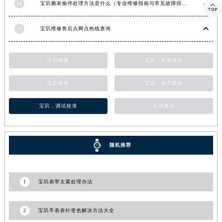
11
宝玑腕表偷停处理方法是什么（专业维修指南与常见故障排查）

12
宝玑维修售后点网点热线查询
宝玑维修
宝玑，手表进水
宝玑保养
宝玑，表壳磨损
宝玑，调试校准
宝玑售后
随机推荐
1
宝玑表带太紧处理办法
2
宝玑手表表针变色解决方法大全