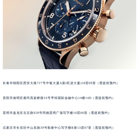
长春市朝阳区西安大路727号中银大厦A座(旺进大厦)18层09室（需提前预约）
贵阳市南明区都司高架桥路33号亨特国际金融中心14楼14D（需提前预约）
昆明市盘龙区北京路928号同德昆明广场写字楼10层06室（需提前预约）
石家庄市长安区中山东路39号勒泰中心写字楼B座13层07室（需提前预约）