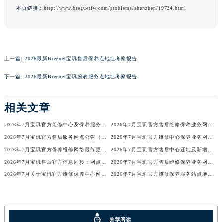
本页链接：
http://www.breguetfw.com/problems/shenzhen/19724.html
上一篇:
2026最新Breguet宝玑售后保养点地址考察报告
下一篇:
2026最新Breguet宝玑腕表服务点地址考察报告
相关文章
2026年7月宝玑官方维修中心及保养服务中心迁移与增设补充确认文件内容
2026年7月宝玑官方售后维修保养业务网点最终重新配置最终通知确认
2026年7月宝玑官方售后服务网点公告（迁址+新店版）
2026年7月宝玑官方维修中心保养业务网点最新变动补充确认说明
2026年7月宝玑官方保养维修网络最终更新（含搬迁与新增店面）最终确认终稿
2026年7月宝玑官方售后中心迁址及新增网点一览
2026年7月宝玑售后官方信息同步：网点迁址+新店开业
2026年7月宝玑官方售后维修保养业务网点调整补充方案（迁址新开）文本正式发布
2026年7月关于宝玑官方维修保养中心网点搬迁新增的正式文件内容全面公开
2026年7月宝玑官方维修保养服务站点地址变动补充全记录
推荐阅读