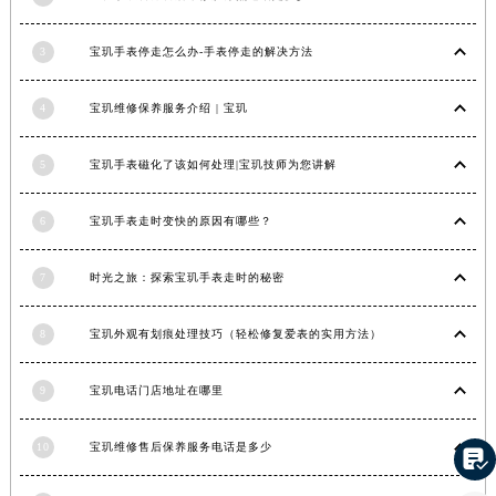
3
宝玑手表停走怎么办-手表停走的解决方法
4
宝玑维修保养服务介绍 | 宝玑
5
宝玑手表磁化了该如何处理|宝玑技师为您讲解
6
宝玑手表走时变快的原因有哪些？
7
时光之旅：探索宝玑手表走时的秘密
8
宝玑外观有划痕处理技巧（轻松修复爱表的实用方法）
9
宝玑电话门店地址在哪里
10
宝玑维修售后保养服务电话是多少
