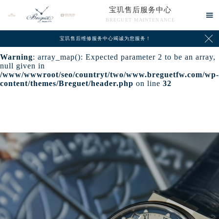
宝玑售后服务中心
Warning
: extract() expects parameter 1 to be array, null

BREGUET MAINTENANCE
given in
/www/wwwroot/seo/countryt/two/www.breguetfw.com/wp-

content/themes/Breguet/header.php
on line
24
宝玑售后维修服务中心竭诚为您服务！
Warning
: array_map(): Expected parameter 2 to be an array,
null given in
/www/wwwroot/seo/countryt/two/www.breguetfw.com/wp-
content/themes/Breguet/header.php
on line
32
中心介绍
联系我们