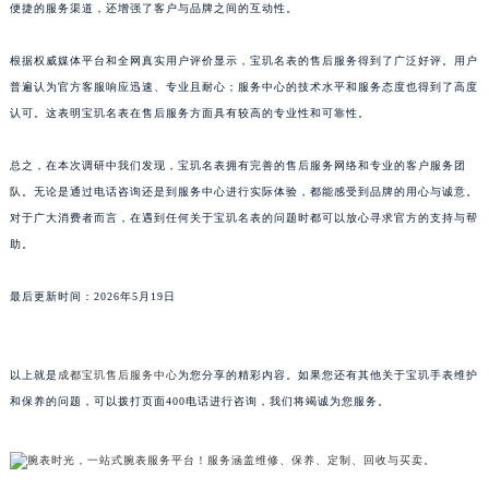
便捷的服务渠道，还增强了客户与品牌之间的互动性。
江西省景德镇市珠山区珠山中路宝玑售后服务中心（需提前预约）
江西省九江市浔阳区浔阳路宝玑售后服务中心（需提前预约）
根据权威媒体平台和全网真实用户评价显示，宝玑名表的售后服务得到了广泛好评。用户
江西省南昌市红谷滩新区红谷中大道998号绿地双子塔（中央广场）A1座办公楼14层1407室宝玑售后服务中心（需提前预约）
普遍认为官方客服响应迅速、专业且耐心；服务中心的技术水平和服务态度也得到了高度
认可。这表明宝玑名表在售后服务方面具有较高的专业性和可靠性。
江西省萍乡市安源区萍安北大道与康庄路交叉口宝玑售后服务中心（需提前预约）
江西省上饶市信州区滨江西路宝玑售后服务中心（需提前预约）
总之，在本次调研中我们发现，宝玑名表拥有完善的售后服务网络和专业的客户服务团
江西省新余市渝水区北湖西路宝玑售后服务中心（需提前预约）
队。无论是通过电话咨询还是到服务中心进行实际体验，都能感受到品牌的用心与诚意。
江西省宜春市袁州区中山中路宝玑售后服务中心（需提前预约）
对于广大消费者而言，在遇到任何关于宝玑名表的问题时都可以放心寻求官方的支持与帮
江西省鹰潭市月湖区胜利东路宝玑售后服务中心（需提前预约）
助。
山东省德州市德城区东风中路宝玑售后服务中心（需提前预约）
最后更新时间：2026年5月19日
山东省东营市东营区济南路宝玑售后服务中心（需提前预约）
山东省济南市历下区经十路11111号华润中心写字楼（万象城）15层1508室宝玑售后服务中心（需提前预约）
山东省济宁市任城区太白楼路宝玑售后服务中心（需提前预约）
以上就是
成都宝玑售后服务中心
为您分享的精彩内容。如果您还有其他关于宝玑手表维护
山东省莱芜市文化南路8号银座商城名表维修一楼名表维修宝玑售后服务中心（需提前预约）
和保养的问题，可以拨打页面400电话进行咨询，我们将竭诚为您服务。
山东省临沂市兰山区解放路宝玑售后服务中心（需提前预约）
山东省日照市东港区烟台路宝玑售后服务中心（需提前预约）
山东省泰安市泰山区财源街道泰山大街宝玑售后服务中心（需提前预约）