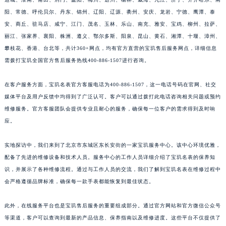
福建省莆田市城厢区霞林街道荔华东大道宝玑售后服务中心（需提前预约）
阳、常德、呼伦贝尔、丹东、锦州、辽阳、辽源、衢州、安庆、龙岩、宁德、鹰潭、泰
安、商丘、驻马店、咸宁、江门、茂名、玉林、乐山、南充、雅安、宝鸡、柳州、拉萨、
福建省三明市三元区东乾二路宝玑售后服务中心（需提前预约）
丽江、张家界、襄阳、株洲、遵义、鄂尔多斯、阳泉、昆山、黄石、湘潭、十堰、漳州、
福建省漳州市龙文区步港路宝玑售后服务中心（需提前预约）
攀枝花、香港、台北等，共计360+网点，均有官方直营的宝玑售后服务网点，详细信息
江苏省常州市新北区龙锦路1590号现代传媒中心5号楼10层1008室宝玑售后服务中心（需提前预约）
需拨打宝玑全国官方售后服务热线400-886-1507进行咨询。
江苏省淮安市清江浦区淮海北路宝玑售后服务中心（需提前预约）
江苏省连云港市海州区通灌北路宝玑售后服务中心（需提前预约）
在客户服务方面，宝玑名表官方客服电话为400-886-1507，这一电话号码在官网、社交
江苏省南京市秦淮区中山南路1号南京中心22层22-C1-C3室宝玑售后服务中心（需提前预约）
媒体平台及用户反馈中均得到了广泛认可。客户可以通过拨打此电话咨询相关问题或预约
维修服务。官方客服团队会提供专业且耐心的服务，确保每一位客户的需求得到及时响
江苏省宿迁市宿城区西湖路宝玑售后服务中心（需提前预约）
应。
江苏省泰州市海陵区永定东路399号置地商务中心东塔（华润万象城）17层1706室宝玑售后服务中心（需提前预约）
江苏省徐州市鼓楼区淮海东路29号苏宁广场IFC国际金融中心35层3508室宝玑售后服务中心（需提前预约）
实地探访中，我们来到了北京市东城区东长安街的一家宝玑服务中心。该中心环境优雅，
江苏省盐城市盐都区世纪大道5号盐城金融城写字楼1号楼16层1604室宝玑售后服务中心（需提前预约）
配备了先进的维修设备和技术人员。服务中心的工作人员详细介绍了宝玑名表的保养知
江苏省扬州市邗江区国展路29号星耀天地写字楼1号楼18层1803室宝玑售后服务中心（需提前预约）
识，并展示了各种维修流程。通过与工作人员的交流，我们了解到宝玑名表在维修过程中
江苏省镇江市京口区中山东路宝玑售后服务中心（需提前预约）
会严格遵循品牌标准，确保每一款手表都能恢复到最佳状态。
江西省抚州市临川区赣东大道宝玑售后服务中心（需提前预约）
此外，在线服务平台也是宝玑售后服务的重要组成部分。通过官方网站和官方微信公众号
江西省赣州市章贡区文清路宝玑售后服务中心（需提前预约）
等渠道，客户可以查询到最新的产品信息、保养指南以及维修进度。这些平台不仅提供了
江西省吉安市吉州区井冈山大道宝玑售后服务中心（需提前预约）