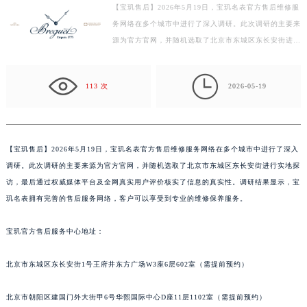
【宝玑售后】2026年5月19日，宝玑名表官方售后维修服
徐州市鼓楼区淮海东路29号苏宁广场IFC国际金融中心写字楼35层3508室（需提前预约）
务网络在多个城市中进行了深入调研。此次调研的主要来
扬州市邗江区国展路29号星耀天地写字楼1号楼18层1803室（需提前预约）
源为官方官网，并随机选取了北京市东城区东长安街进行
盐城市盐都区世纪大道5号盐城金融城写字楼1号楼16层1604室（需提前预约）
实地探访，最后通过权威媒体平台及全网真实用户评价
泰州市海陵区永定东路399号置地商务中心东塔写字楼（华润万象城）17层1706室（需提前预约）
核…

113 次
2026-05-19
宁波市江北区大闸南路500号来福士广场办公楼20层2009室（需提前预约）
杭州市上城区钱江路1366号华润大厦写字楼A座5层503-5室（需提前预约）
金华市金东区东市南街777号金华万达广场写字楼4号楼22层2209室（需提前预约）
绍兴市越城区胜利东路379号世茂天际中心写字楼8层805室（需提前预约）
【
宝玑售后】2026年5月19日，宝玑名表官方售后维修服务网络在多个城市中进行了深入
调研。此次调研的主要来源为官方官网，并随机选取了北京市东城区东长安街进行实地探
嘉兴市南湖区广益路705号嘉兴世界贸易中心写字楼A座13层1304室（需提前预约）
访，最后通过权威媒体平台及全网真实用户评价核实了信息的真实性。调研结果显示，宝
南昌市红谷滩新区红谷中大道998号绿地双子塔（中央广场）A1座办公楼14层07室（需提前预约）
玑名表拥有完善的售后服务网络，客户可以享受到专业的维修保养服务。
济南市历下区经十路11111号华润中心写字楼（万象城）15层1508室（需提前预约）
广州市天河区天河路230号万菱汇国际中心写字楼A塔7层704室（需提前预约）
宝玑官方售后服务中心地址：
广州市越秀区环市东路371-375号世界贸易中心大厦南塔写字楼15层07室（需提前预约）
深圳市罗湖区深南东路5001号华润大厦写字楼17层1701室（需提前预约）
北京市东城区东长安街1号王府井东方广场W3座6层602室（需提前预约）
惠州市惠城区江北文昌一路7号华贸大厦写字楼1座30层05室（需提前预约）
北京市朝阳区建国门外大街甲6号华熙国际中心D座11层1102室（需提前预约）
厦门市思明区湖滨东路95号华润大厦写字楼B座11层1104室（需提前预约）