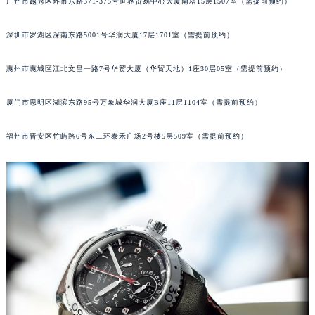
广州市越秀区环市东路371-375号世界贸易中心大厦南塔15层1507室（需提前预约）
甘肃省兰州市七里河区西津西路16号兰州中心写字楼21层2102室（需提前预约）
重庆市解放碑渝中区民权路28号英利国际金融中心写字楼20层01室（需提前预约）
深圳市罗湖区深南东路5001号华润大厦17层1701室（需提前预约）
黑龙江省大庆市萨尔图区会战大街宝玑售后服务中心（需提前预约）
惠州市惠城区江北文昌一路7号华贸大厦（华贸天地）1座30层05室（需提前预约）
黑龙江省鹤岗市向阳区红军路宝玑售后服务中心（需提前预约）
黑龙江省黑河市爱辉区中央街宝玑售后服务中心（需提前预约）
厦门市思明区湖滨东路95号万象城华润大厦B座11层1104室（需提前预约）
黑龙江省鸡西市鸡冠区红军路宝玑售后服务中心（需提前预约）
黑龙江省佳木斯市向阳区长安路宝玑售后服务中心（需提前预约）
福州市晋安区竹屿路6号东二环泰禾广场2号楼5层509室（需提前预约）
黑龙江省牡丹江市东安区太平路宝玑售后服务中心（需提前预约）
黑龙江省七台河市桃山区大同街宝玑售后服务中心（需提前预约）
黑龙江省齐齐哈尔市龙沙区龙华路宝玑售后服务中心（需提前预约）
黑龙江省双鸭山市尖山区新兴大街宝玑售后服务中心（需提前预约）
黑龙江省绥化市北林区新华街与康庄路交叉口宝玑售后服务中心（需提前预约）
黑龙江省伊春市伊美区通河路宝玑售后服务中心（需提前预约）
吉林省白城市洮北区明仁南街宝玑售后服务中心（需提前预约）
吉林省白山市浑江区浑江大街宝玑售后服务中心（需提前预约）
吉林省吉林市船营区河南街宝玑售后服务中心（需提前预约）