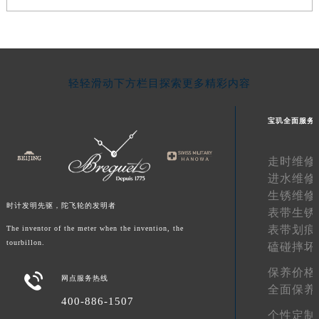
湖南省常德市武陵区人民路宝玑售后服务中心（需提前预约）
湖南省郴州市北湖区国庆北路宝玑售后服务中心（需提前预约）
湖南省衡阳市雁峰区解放路宝玑售后服务中心（需提前预约）
湖南省怀化市鹤城区迎丰中路宝玑售后服务中心（需提前预约）
轻轻滑动下方栏目探索更多精彩内容
湖南省娄底市娄星区长青街宝玑售后服务中心（需提前预约）
湖南省邵阳市双清区东风路宝玑售后服务中心（需提前预约）
宝玑全面服务
湖南省湘潭市雨湖区莲城大道宝玑售后服务中心（需提前预约）
湖南省益阳市赫山区桃花仑路宝玑售后服务中心（需提前预约）
走时维修
湖南省永州市冷水滩区永州大道与中兴路交叉口宝玑售后服务中心（需提前预约）
进水维修
生锈维修
湖南省岳阳市岳阳楼区东茅岭路宝玑售后服务中心（需提前预约）
时计发明先驱，陀飞轮的发明者
表带生锈
湖南省张家界市永定区解放路宝玑售后服务中心（需提前预约）
表带划痕
The inventor of the meter when the invention, the
湖南省长沙市芙蓉区建湘路393号世茂环球金融中心写字楼10层1013室宝玑售后服务中心（需提前预约）
tourbillon.
磕碰摔坏
湖南省株洲市芦淞区建设南路宝玑售后服务中心（需提前预约）
保养价格
甘肃省白银市白银区北京路宝玑售后服务中心（需提前预约）

网点服务热线
全面保养
甘肃省定西市安定区解放路宝玑售后服务中心（需提前预约）
400-886-1507
个性定制
甘肃省敦煌市沙州镇阳关中路宝玑售后服务中心（需提前预约）