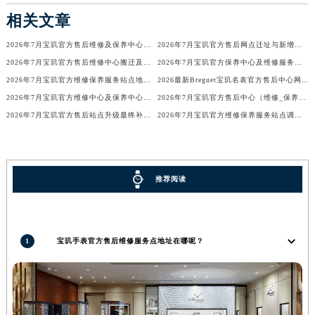
广东省梅州市梅江区金燕大道宝玑售后服务中心（需提前预约）
相关文章
广东省清远市清城区湖西路宝玑售后服务中心（需提前预约）
2026年7月宝玑官方售后维修及保养中心网点更新补充汇总表
2026年7月宝玑官方售后网点迁址与新增补充最终正式公告
广东省汕头市龙湖区长平路宝玑售后服务中心（需提前预约）
2026年7月宝玑官方售后维修中心搬迁及保养点新开补充最终通知确认
2026年7月宝玑官方保养中心及维修服务站迁址与新开补充总览
广东省汕尾市城区香洲街道园林社区翠园街宝玑售后服务中心（需提前预约）
2026年7月宝玑官方维修保养服务站点地址变动补充确认终稿文件
2026最新Breguet宝玑名表官方售后中心网点地址调研报告
广东省韶关市武江区芙蓉新区与老城中心交汇处宝玑售后服务中心（需提前预约）
2026年7月宝玑官方维修中心及保养中心网点变动具体内容
2026年7月宝玑官方售后中心（维修_保养）地址变动及新增一览
广东省深圳市罗湖区深南东路5001号华润大厦17层1701室宝玑售后服务中心（需提前预约）
2026年7月宝玑官方售后站点升级最终补充公告（搬迁及增设）
2026年7月宝玑官方维修保养服务站点调整补充定稿（迁址新增）
广东省阳江市江城区东风一路宝玑售后服务中心（需提前预约）
广东省云浮市云城区金山路宝玑售后服务中心（需提前预约）
广东省湛江市赤坎区观海北路宝玑售后服务中心（需提前预约）
推荐阅读
广东省肇庆市端州区信安大道与砚都大道交汇处宝玑售后服务中心（需提前预约）
广西壮族自治区百色市右江区中山二路宝玑售后服务中心（需提前预约）
广西壮族自治区北海市海城区北京路宝玑售后服务中心（需提前预约）
1
宝玑手表官方售后维修服务点地址在哪呢？
广西壮族自治区崇左市江州区石景林街道友谊大道与丽川路交汇处宝玑售后服务中心（需提前预约）
广西壮族自治区防城港市港口区金花茶大道宝玑售后服务中心（需提前预约）
广西壮族自治区贵港市港北区港城街道布山大道与仙衣路交叉口宝玑售后服务中心（需提前预约）
广西壮族自治区桂林市秀峰区红岭路宝玑售后服务中心（需提前预约）