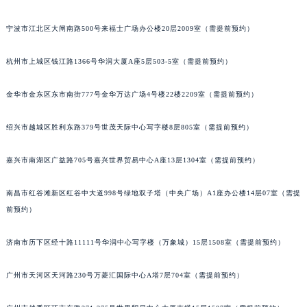
苏州市苏州工业园区星港街199号苏州中心办公楼C座22层08室（需提前预约）
宁波市江北区大闸南路500号来福士广场办公楼20层2009室（需提前预约）
武汉市江汉区解放大道686号世界贸易大厦38层09室（需提前预约）
南宁市青秀区金湖路59号地王大厦12楼1224室（需提前预约）
杭州市上城区钱江路1366号华润大厦A座5层503-5室（需提前预约）
合肥市蜀山区潜山路111号万象城华润大厦B座12楼03室（需提前预约）
泉州市丰泽区宝洲路729号浦西万达中心写字楼A座7楼709室（需提前预约）
金华市金东区东市南街777号金华万达广场4号楼22楼2209室（需提前预约）
青岛市南区山东路6号华润大厦B座22层04室（需提前预约）
绍兴市越城区胜利东路379号世茂天际中心写字楼8层805室（需提前预约）
烟台市芝罘区胜利路139号万达金融中心A座907室（需提前预约）
长春市朝阳区西安大路727号中银大厦A座(旺进大厦)18层09室（需提前预约）
嘉兴市南湖区广益路705号嘉兴世界贸易中心A座13层1304室（需提前预约）
贵阳市南明区都司高架桥路33号亨特国际金融中心14楼14D（需提前预约）
昆明市盘龙区北京路928号同德昆明广场写字楼10层06室（需提前预约）
南昌市红谷滩新区红谷中大道998号绿地双子塔（中央广场）A1座办公楼14层07室（需提
石家庄市长安区中山东路39号勒泰中心写字楼B座13层07室（需提前预约）
前预约）
西安市碑林区南关正街88号华侨城长安国际中心E座6楼10室（需提前预约）
济南市历下区经十路11111号华润中心写字楼（万象城）15层1508室（需提前预约）
海口市龙华区金贸东路5号海口华润大厦B座17层1707室（需提前预约）
唐山市路南区新华东道100号万达广场写字楼A座10层1002室（需提前预约）
广州市天河区天河路230号万菱汇国际中心A塔7层704室（需提前预约）
台州市椒江区东海大道1800号腾达中心东1幢20楼2002室（需提前预约）
内蒙古自治区呼和浩特市玉泉区大学西街70号华润万象城写字楼（鄂尔多斯大厦）23层2326室（需提前预约）