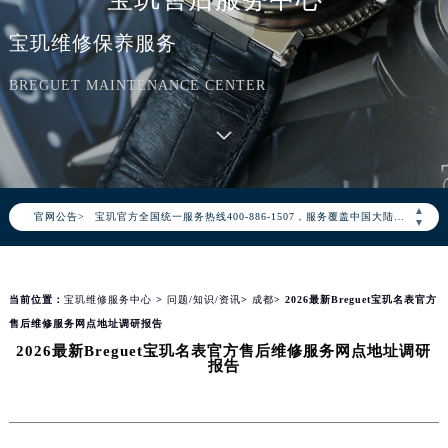
宝玑维修保养服务
BREGUET MAINTENANCE CENTER
2026年8月宝玑中国区售后服务网络优化升级公告
2026年8月宝玑全国官方售后客户服务热线：400-886-1507
▲
官网公告>
宝玑官方全国统一服务热线400-886-1507，服务覆盖中国大陆、香港、澳门、台湾全部区域（非大陆需加拨“+86”）
▼
2026年8月宝玑售后服务中心最新网点地址：
北京市朝阳区建国门外大街甲6号华熙国际中心写字楼D座11层1102室（北京总部）（需提前预约）
当前位置：
宝玑维修服务中心
>
问题/知识/资讯
>
成都
> 2026最新Breguet宝玑名表官方
北京市东城区东长安街1号东方广场写字楼W3座6层602室（需提前预约）
售后维修服务网点地址调研报告
天津市和平区赤峰道136号天津国际金融中心写字楼26层2603室（需提前预约）
2026最新Breguet宝玑名表官方售后维修服务网点地址调研
上海市徐汇区虹桥路3号港汇中心写字楼2座37层3705室（需提前预约）
报告
上海市黄浦区南京东路299号宏伊国际广场写字楼8层806室（需提前预约）
南京市秦淮区中山南路1号（新街口）南京中心写字楼22层C1-1室（需提前预约）
常州市新北区龙锦路1590号现代传媒中心写字楼5号楼10层1008室（需提前预约）