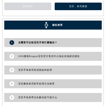
河南省信阳市浉河区东方红大道宝玑售后服务中心（需提前预约）
宝玑售后
宝玑，表壳磨损
河南省许昌市魏都区建安大道与八龙路交叉口宝玑售后服务中心（需提前预约）
河南省郑州市二七区民主路10号华润大厦29层2905室宝玑售后服务中心（需提前预约）
河南省周口市川汇区七一路宝玑售后服务中心（需提前预约）
随机推荐
河南省驻马店市驿城区乐山大道与置地大道交叉口宝玑售后服务中心（需提前预约）
湖北省鄂州市鄂城区文星大道宝玑售后服务中心（需提前预约）
1
去哪里可以给宝玑手表打磨抛光？
湖北省黄冈市黄州区赤壁大道宝玑售后服务中心（需提前预约）
湖北省黄石市黄石港区武汉路宝玑售后服务中心（需提前预约）
2
2026最新Breguet宝玑官方售后中心地址实地探访报告
湖北省荆门市东宝中天街步行街宝玑售后服务中心（需提前预约）
湖北省荆州市荆州区荆中路宝玑售后服务中心（需提前预约）
3
宝玑手表表壳有划痕如何处理
湖北省十堰市茅箭区人民北路宝玑售后服务中心（需提前预约）
湖北省随州市曾都区青年路宝玑售后服务中心（需提前预约）
4
宝玑腕表表壳割手处理方法推荐
湖北省咸宁市咸安区长安大道宝玑售后服务中心（需提前预约）
湖北省襄阳市樊城区长虹路与人民路交叉口宝玑售后服务中心（需提前预约）
5
宝玑手表表带过长解决技巧是什么
湖北省孝感市孝南区复兴大道宝玑售后服务中心（需提前预约）
湖北省宜昌市西陵区夷陵大道与港窑路宝玑售后服务中心（需提前预约）