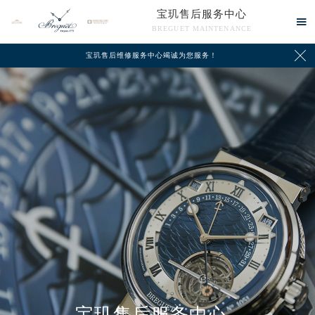
宝玑售后服务中心

BREGUET MAINTENANCE

宝玑售后维修服务中心竭诚为您服务！
中心介绍
联系我们
宝玑售后服务中心