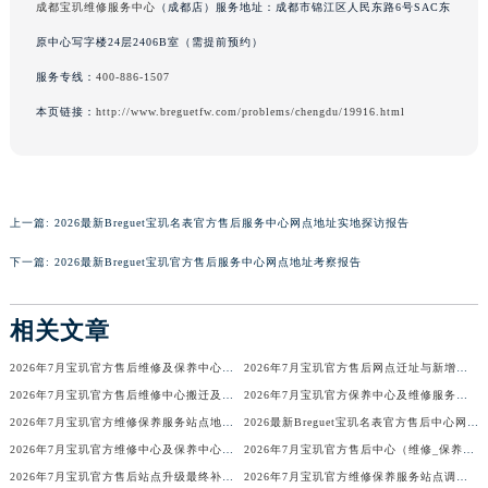
成都宝玑维修服务中心
（成都店）服务地址：成都市锦江区人民东路6号SAC东
广东省汕尾市城区香洲街道园林社区翠园街宝玑售后服务中心（需提前预约）
原中心写字楼24层2406B室（需提前预约）
广东省韶关市武江区芙蓉新区与老城中心交汇处宝玑售后服务中心（需提前预约）
服务专线：
400-886-1507
广东省深圳市罗湖区深南东路5001号华润大厦17层1701室宝玑售后服务中心（需提前预约）
本页链接：
http://www.breguetfw.com/problems/chengdu/19916.html
广东省阳江市江城区东风一路宝玑售后服务中心（需提前预约）
广东省云浮市云城区金山路宝玑售后服务中心（需提前预约）
广东省湛江市赤坎区观海北路宝玑售后服务中心（需提前预约）
广东省肇庆市端州区信安大道与砚都大道交汇处宝玑售后服务中心（需提前预约）
上一篇:
2026最新Breguet宝玑名表官方售后服务中心网点地址实地探访报告
广西壮族自治区百色市右江区中山二路宝玑售后服务中心（需提前预约）
下一篇:
2026最新Breguet宝玑官方售后服务中心网点地址考察报告
广西壮族自治区北海市海城区北京路宝玑售后服务中心（需提前预约）
广西壮族自治区崇左市江州区石景林街道友谊大道与丽川路交汇处宝玑售后服务中心（需提前预约）
相关文章
广西壮族自治区防城港市港口区金花茶大道宝玑售后服务中心（需提前预约）
广西壮族自治区贵港市港北区港城街道布山大道与仙衣路交叉口宝玑售后服务中心（需提前预约）
2026年7月宝玑官方售后维修及保养中心网点更新补充汇总表
2026年7月宝玑官方售后网点迁址与新增补充最终正式公告
广西壮族自治区桂林市秀峰区红岭路宝玑售后服务中心（需提前预约）
2026年7月宝玑官方售后维修中心搬迁及保养点新开补充最终通知确认
2026年7月宝玑官方保养中心及维修服务站迁址与新开补充总览
广西壮族自治区河池市金城江区金城江街道朝阳路宝玑售后服务中心（需提前预约）
2026年7月宝玑官方维修保养服务站点地址变动补充确认终稿文件
2026最新Breguet宝玑名表官方售后中心网点地址调研报告
广西壮族自治区贺州市八步区城东街道灵峰南路宝玑售后服务中心（需提前预约）
2026年7月宝玑官方维修中心及保养中心网点变动具体内容
2026年7月宝玑官方售后中心（维修_保养）地址变动及新增一览
2026年7月宝玑官方售后站点升级最终补充公告（搬迁及增设）
2026年7月宝玑官方维修保养服务站点调整补充定稿（迁址新增）
广西壮族自治区来宾市兴宾区桂中大道宝玑售后服务中心（需提前预约）