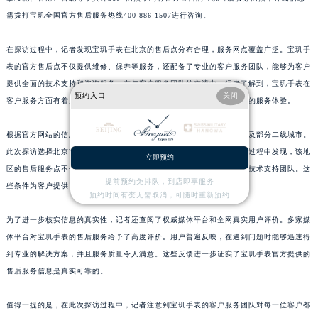
江苏省常州市新北区龙锦路1590号现代传媒中心5号楼10层1008室宝玑售后服务中心（需提前预约）
需拨打宝玑全国官方售后服务热线400-886-1507进行咨询。
江苏省淮安市清江浦区淮海北路宝玑售后服务中心（需提前预约）
在探访过程中，记者发现宝玑手表在北京的售后点分布合理，服务网点覆盖广泛。宝玑手
江苏省连云港市海州区通灌北路宝玑售后服务中心（需提前预约）
表的官方售后点不仅提供维修、保养等服务，还配备了专业的客户服务团队，能够为客户
江苏省南京市秦淮区中山南路1号南京中心22层22-C1-C3室宝玑售后服务中心（需提前预约）
提供全面的技术支持和咨询服务。在与客户服务团队的交流中，记者了解到，宝玑手表在
江苏省宿迁市宿城区西湖路宝玑售后服务中心（需提前预约）
预约入口
关闭
客户服务方面有着严格的标准和流程，以确保每一位客户都能获得满意的服务体验。
江苏省泰州市海陵区永定东路399号置地商务中心东塔（华润万象城）17层1706室宝玑售后服务中心（需提前预约）
江苏省徐州市鼓楼区淮海东路29号苏宁广场IFC国际金融中心35层3508室宝玑售后服务中心（需提前预约）
根据官方网站的信息显示，宝玑手表的官方售后点主要集中在一线城市及部分二线城市。
此次探访选择北京市东城区东长安街作为样本城市进行实地考察。探访过程中发现，该地
江苏省盐城市盐都区世纪大道5号盐城金融城写字楼1号楼16层1604室宝玑售后服务中心（需提前预约）
立即预约
区的售后服务点不仅环境优雅、设施齐全，还配备了先进的维修设备和技术支持团队。这
江苏省扬州市邗江区国展路29号星耀天地写字楼1号楼18层1803室宝玑售后服务中心（需提前预约）
提前预约免排队，到店即享服务
些条件为客户提供了一个舒适、专业且高效的服务环境。
江苏省镇江市京口区中山东路宝玑售后服务中心（需提前预约）
预约时间有变无需取消，可随时重新预约
江西省抚州市临川区赣东大道宝玑售后服务中心（需提前预约）
为了进一步核实信息的真实性，记者还查阅了权威媒体平台和全网真实用户评价。多家媒
江西省赣州市章贡区文清路宝玑售后服务中心（需提前预约）
体平台对宝玑手表的售后服务给予了高度评价。用户普遍反映，在遇到问题时能够迅速得
江西省吉安市吉州区井冈山大道宝玑售后服务中心（需提前预约）
到专业的解决方案，并且服务质量令人满意。这些反馈进一步证实了宝玑手表官方提供的
售后服务信息是真实可靠的。
江西省景德镇市珠山区珠山中路宝玑售后服务中心（需提前预约）
江西省九江市浔阳区浔阳路宝玑售后服务中心（需提前预约）
值得一提的是，在此次探访过程中，记者注意到宝玑手表的客户服务团队对每一位客户都
江西省南昌市红谷滩新区红谷中大道998号绿地双子塔（中央广场）A1座办公楼14层1407室宝玑售后服务中心（需提前预约）