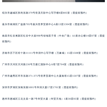
黑龙江省鹤岗市向阳区红军路宝玑售后服务中心（需提前预约）
黑龙江省黑河市爱辉区中央街宝玑售后服务中心（需提前预约）
绍兴市越城区胜利东路379号世茂天际中心写字楼8层805室（需提前预约）
黑龙江省鸡西市鸡冠区红军路宝玑售后服务中心（需提前预约）
嘉兴市南湖区广益路705号嘉兴世界贸易中心A座13层1304室（需提前预约）
黑龙江省佳木斯市向阳区长安路宝玑售后服务中心（需提前预约）
黑龙江省牡丹江市东安区太平路宝玑售后服务中心（需提前预约）
南昌市红谷滩新区红谷中大道998号绿地双子塔（中央广场）A1座办公楼14层07室（需提
黑龙江省七台河市桃山区大同街宝玑售后服务中心（需提前预约）
前预约）
黑龙江省齐齐哈尔市龙沙区龙华路宝玑售后服务中心（需提前预约）
黑龙江省双鸭山市尖山区新兴大街宝玑售后服务中心（需提前预约）
济南市历下区经十路11111号华润中心写字楼（万象城）15层1508室（需提前预约）
黑龙江省绥化市北林区新华街与康庄路交叉口宝玑售后服务中心（需提前预约）
广州市天河区天河路230号万菱汇国际中心A塔7层704室（需提前预约）
黑龙江省伊春市伊美区通河路宝玑售后服务中心（需提前预约）
吉林省白城市洮北区明仁南街宝玑售后服务中心（需提前预约）
广州市越秀区环市东路371-375号世界贸易中心大厦南塔15层1507室（需提前预约）
吉林省白山市浑江区浑江大街宝玑售后服务中心（需提前预约）
吉林省吉林市船营区河南街宝玑售后服务中心（需提前预约）
深圳市罗湖区深南东路5001号华润大厦17层1701室（需提前预约）
吉林省辽源市龙山区人民大街宝玑售后服务中心（需提前预约）
吉林省梅河口市新华街道梅河大街宝玑售后服务中心（需提前预约）
惠州市惠城区江北文昌一路7号华贸大厦（华贸天地）1座30层05室（需提前预约）
吉林省四平市铁东区紫气大路与南九经街交汇处宝玑售后服务中心（需提前预约）