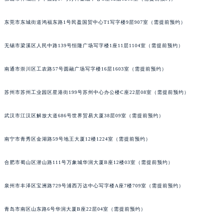
辽宁省沈阳市沈河区中街路83号亨得利名表维修授权店1楼宝玑售后服务中心（需提前预约）
东莞市东城街道鸿福东路1号民盈国贸中心T1写字楼9层907室（需提前预约）
北京市朝阳区建国门外大街甲6号华熙国际中心D座11层1102室宝玑售后服务中心（北京总部）（需提前预约）
北京市东城区东长安街1号王府井东方广场W3座6层602室宝玑售后服务中心（需提前预约）
无锡市梁溪区人民中路139号恒隆广场写字楼1座11层1104室（需提前预约）
河北省保定市竞秀区朝阳北大街北国先天下宝玑售后服务中心（需提前预约）
内蒙古自治区阿拉善盟市左旗土尔扈特大街宝玑售后服务中心（需提前预约）
南通市崇川区工农路57号圆融广场写字楼16层1603室（需提前预约）
内蒙古自治区巴彦淖尔市临河区新华街宝玑售后服务中心（需提前预约）
内蒙古自治区包头市青山区幸福路甲3号王府井百货名表维修宝玑售后服务中心（需提前预约）
苏州市苏州工业园区星港街199号苏州中心办公楼C座22层08室（需提前预约）
内蒙古自治区赤峰市红山区哈达街宝玑售后服务中心（需提前预约）
武汉市江汉区解放大道686号世界贸易大厦38层09室（需提前预约）
内蒙古自治区鄂尔多斯市东胜区伊金霍洛街宝玑售后服务中心（需提前预约）
内蒙古自治区呼伦贝尔市海拉尔区中央街宝玑售后服务中心（需提前预约）
南宁市青秀区金湖路59号地王大厦12楼1224室（需提前预约）
内蒙古自治区通辽市科尔沁区明仁大街宝玑售后服务中心（需提前预约）
内蒙古自治区乌海市海勃湾区人民南路宝玑售后服务中心（需提前预约）
合肥市蜀山区潜山路111号万象城华润大厦B座12楼03室（需提前预约）
内蒙古自治区乌兰察布市集宁区恩和大街宝玑售后服务中心（需提前预约）
泉州市丰泽区宝洲路729号浦西万达中心写字楼A座7楼709室（需提前预约）
内蒙古自治区锡林郭勒盟市锡林浩特市光明街与额尔敦路交叉口宝玑售后服务中心（需提前预约）
内蒙古自治区兴安盟市乌兰浩特市兴安大街宝玑售后服务中心（需提前预约）
青岛市南区山东路6号华润大厦B座22层04室（需提前预约）
山西省大同市平城区迎宾街宝玑售后服务中心（需提前预约）