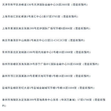
天津市和平区赤峰道136号天津国际金融中心26层2603室（需提前预约）
长沙市芙蓉区定王台街道建湘路393号世茂环球金融中心写字楼（芙蓉广场）10层13室（需提前预约）
郑州市二七区铭功路10号华润大厦写字楼29层2905室（需提前预约）
上海市徐汇区虹桥路3号港汇中心2座37层3705室（需提前预约）
太原市迎泽区解放路15号亨得利名表服务中心（品牌授权店）3层整层（需提前预约）
沈阳市沈河区中街路137号亨得利名表服务中心（品牌授权店）1层整层（需提前预约）
上海市黄浦区南京东路299号宏伊国际广场写字楼8层806室（需提前预约）
沈阳市沈河区中街路83号亨得利名表服务中心（品牌授权店）1层整层（需提前预约）
乌鲁木齐市天山区红山路26号时代广场（CCMALL）C座17层17-B（需提前预约）
南京市秦淮区中山南路1号南京中心22层22-C1C2C3室（需提前预约）
温州市鹿城区锦绣路1067号置信广场10层1015室（需提前预约）
常州市新北区龙锦路1590号现代传媒中心5号楼10层1008室（需提前预约）
哈尔滨市道里区友谊西路600号富力中心T2座写字楼29层03室（需提前预约）
大连市中山区人民路15号国际金融大厦7层G室（需提前预约）
徐州市鼓楼区淮海东路29号苏宁广场IFC国际金融中心35层3508室（需提前预约）
佛山市禅城区季华五路57号万科金融中心C座12层1205室（需提前预约）
东莞市东城街道鸿福东路1号民盈国贸中心T1写字楼9层907室（需提前预约）
扬州市邗江区国展路29号星耀天地写字楼1号楼18层1803室（需提前预约）
无锡市梁溪区人民中路139号恒隆广场写字楼1座11层1104室（需提前预约）
盐城市盐都区世纪大道5号盐城金融城写字楼1号楼16层1604室（需提前预约）
南通市崇川区工农路57号圆融广场写字楼16层1603室（需提前预约）
苏州市苏州工业园区星港街199号苏州中心办公楼C座22层08室（需提前预约）
泰州市海陵区永定东路399号置地商务中心东塔（华润万象城）17层1706室（需提前预
武汉市江汉区解放大道686号世界贸易大厦38层09室（需提前预约）
约）
南宁市青秀区金湖路59号地王大厦12楼1224室（需提前预约）