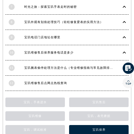
香港特别行政区金钟区中西区金钟道宝玑售后服务中心（需提前预约）
7
时光之旅：探索宝玑手表走时的秘密
香港特别行政区九龙区油尖旺区弥敦道宝玑售后服务中心（需提前预约）
8
宝玑外观有划痕处理技巧（轻松修复爱表的实用方法）
香港特别行政区铜锣湾区湾仔区轩尼诗道宝玑售后服务中心（需提前预约）
河南省安阳市文峰区解放大道宝玑售后服务中心（需提前预约）
9
宝玑电话门店地址在哪里
河南省鹤壁市淇滨区九州路宝玑售后服务中心（需提前预约）
河南省济源市沁园街道济水大道宝玑售后服务中心（需提前预约）
10
宝玑维修售后保养服务电话是多少
河南省焦作市解放区解放路宝玑售后服务中心（需提前预约）
河南省开封市鼓楼区中山路宝玑售后服务中心（需提前预约）

11
宝玑腕表偷停处理方法是什么（专业维修指南与常见故障排查）
河南省洛阳市西工区中州中路与解放路交叉口宝玑售后服务中心（需提前预约）

河南省漯河市源汇区交通路宝玑售后服务中心（需提前预约）
12
宝玑维修售后点网点热线查询
河南省南阳市宛城区范蠡东路与南都路交叉口宝玑售后服务中心（需提前预约）
河南省平顶山市卫东区建设路宝玑售后服务中心（需提前预约）
宝玑，手表进水
宝玑售后
河南省濮阳市大华龙区开州路绿城路交叉口宝玑售后服务中心（需提前预约）
河南省三门峡市湖滨区和平路宝玑售后服务中心（需提前预约）
宝玑维修
宝玑，表壳磨损
河南省商丘市梁园区神火大道宝玑售后服务中心（需提前预约）
宝玑，调试校准
宝玑保养
河南省新乡市红旗区人民路宝玑售后服务中心（需提前预约）