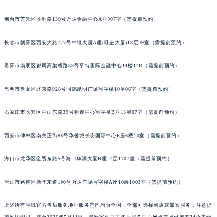
内蒙古自治区锡林郭勒盟市锡林浩特市光明街与额尔敦路交叉口宝玑售后服务中心（需提前预约）
烟台市芝罘区胜利路139号万达金融中心A座907室（需提前预约）
内蒙古自治区兴安盟市乌兰浩特市兴安大街宝玑售后服务中心（需提前预约）
山西省大同市平城区迎宾街宝玑售后服务中心（需提前预约）
长春市朝阳区西安大路727号中银大厦A座(旺进大厦)18层09室（需提前预约）
山西省晋城市城区黄华街宝玑售后服务中心（需提前预约）
山西省晋中市榆次区顺城街宝玑售后服务中心（需提前预约）
贵阳市南明区都司高架桥路33号亨特国际金融中心14楼14D（需提前预约）
山西省临汾市尧都区解放路宝玑售后服务中心（需提前预约）
昆明市盘龙区北京路928号同德昆明广场写字楼10层06室（需提前预约）
山西省吕梁市离石区永宁中路与建设街交叉口宝玑售后服务中心（需提前预约）
山西省朔州市朔城区怡西路与鄯阳西街交汇处宝玑售后服务中心（需提前预约）
石家庄市长安区中山东路39号勒泰中心写字楼B座13层07室（需提前预约）
山西省忻州市忻府区和平东街与七一南路交叉口宝玑售后服务中心（需提前预约）
山西省阳泉市郊区平阳东街与新城大道交叉口宝玑售后服务中心（需提前预约）
西安市碑林区南关正街88号华侨城长安国际中心E座6楼10室（需提前预约）
山西省运城市盐湖区河东街宝玑售后服务中心（需提前预约）
海口市龙华区金贸东路5号海口华润大厦B座17层1707室（需提前预约）
山西省长治市潞州区英雄中路宝玑售后服务中心（需提前预约）
山西省太原市迎泽区迎泽街道解放路15号亨得利名表维修授权店3楼宝玑售后服务中心（需提前预约）
唐山市路南区新华东道100号万达广场写字楼A座10层1002室（需提前预约）
天津市和平区赤峰道136号天津国际金融中心26层2603室宝玑售后服务中心（需提前预约）
安徽省安庆市迎江区人民路宝玑售后服务中心（需提前预约）
上述所有宝玑官方售后服务地址服务范围均为全国，全部可选择到店或邮寄服务，注意提
安徽省蚌埠市蚌山区淮河路宝玑售后服务中心（需提前预约）
前预约即可。截至2026年5月11日，最新宝玑官方售后服务中心网点布局已覆盖34个省级