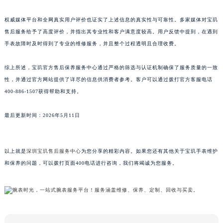
江西省景德镇市珠山区珠山中路宝玑售后服务中心（需提前预约）
权威媒体平台和全网真实用户评价也证实了上述信息的真实性与可靠性。多家媒体对宝玑
江西省九江市浔阳区浔阳路宝玑售后服务中心（需提前预约）
售后服务给予了高度评价，并指出其专业性和客户满意度较高。用户反馈中提到，在遇到
江西省南昌市红谷滩新区红谷中大道998号绿地双子塔（中央广场）A1座办公楼14层1407室宝玑售后服务中心（需提前预约）
手表故障时及时得到了专业的维修服务，并且整个过程透明且合理收费。
江西省萍乡市安源区萍安北大道与康庄路交叉口宝玑售后服务中心（需提前预约）
江西省上饶市信州区滨江西路宝玑售后服务中心（需提前预约）
综上所述，宝玑官方售后保养服务中心通过严格的筛选与认证机制确保了服务质量的一致
性，并通过官方网站提供了详尽的信息供消费者参考。客户可以通过拨打官方客服电话
江西省新余市渝水区北湖西路宝玑售后服务中心（需提前预约）
400-886-1507获得帮助和支持。
江西省宜春市袁州区中山中路宝玑售后服务中心（需提前预约）
江西省鹰潭市月湖区胜利东路宝玑售后服务中心（需提前预约）
最后更新时间：2026年5月11日
山东省德州市德城区东风中路宝玑售后服务中心（需提前预约）
山东省东营市东营区济南路宝玑售后服务中心（需提前预约）
山东省济南市历下区经十路11111号华润中心写字楼（万象城）15层1508室宝玑售后服务中心（需提前预约）
以上就是
深圳宝玑售后服务中心
为您分享的精彩内容。如果您还有其他关于宝玑手表维护
和保养的问题，可以拨打页面400电话进行咨询，我们将竭诚为您服务。
山东省济宁市任城区太白楼路宝玑售后服务中心（需提前预约）
山东省莱芜市文化南路8号银座商城名表维修一楼名表维修宝玑售后服务中心（需提前预约）
山东省临沂市兰山区解放路宝玑售后服务中心（需提前预约）
山东省日照市东港区烟台路宝玑售后服务中心（需提前预约）
山东省泰安市泰山区财源街道泰山大街宝玑售后服务中心（需提前预约）