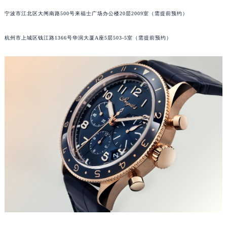
苏州市苏州工业园区星港街199号苏州中心办公楼C座22层08室（需提前预约）
宁波市江北区大闸南路500号来福士广场办公楼20层2009室（需提前预约）
武汉市江汉区解放大道686号世界贸易大厦38层09室（需提前预约）
杭州市上城区钱江路1366号华润大厦A座5层503-5室（需提前预约）
南宁市青秀区金湖路59号地王大厦12楼1224室（需提前预约）
合肥市蜀山区潜山路111号万象城华润大厦B座12楼03室（需提前预约）
泉州市丰泽区宝洲路729号浦西万达中心写字楼A座7楼709室（需提前预约）
青岛市南区山东路6号华润大厦B座22层04室（需提前预约）
烟台市芝罘区胜利路139号万达金融中心A座907室（需提前预约）
长春市朝阳区西安大路727号中银大厦A座(旺进大厦)18层09室（需提前预约）
贵阳市南明区都司高架桥路33号亨特国际金融中心14楼14D（需提前预约）
昆明市盘龙区北京路928号同德昆明广场写字楼10层06室（需提前预约）
石家庄市长安区中山东路39号勒泰中心写字楼B座13层07室（需提前预约）
西安市碑林区南关正街88号华侨城长安国际中心E座6楼10室（需提前预约）
海口市龙华区金贸东路5号海口华润大厦B座17层1707室（需提前预约）
唐山市路南区新华东道100号万达广场写字楼A座10层1002室（需提前预约）
台州市椒江区东海大道1800号腾达中心东1幢20楼2002室（需提前预约）
内蒙古自治区呼和浩特市玉泉区大学西街70号华润万象城写字楼（鄂尔多斯大厦）23层2326室（需提前预约）