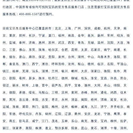
安徽省亳州市谯城区魏武大道宝玑售后服务中心（需提前预约）
行政区，中国所有省份均可找到宝玑的官方售后服务门店，注意需拨打宝玑全国官方售后
服务热线：400-886-1507进行预约。
安徽省池州市贵池区长江路宝玑售后服务中心（需提前预约）
安徽省滁州市琅琊区南谯北路宝玑售后服务中心（需提前预约）
目前
宝玑售后
服务中心已覆盖的市：北京、上海、广州、深圳、成都、杭州、天津、南
安徽省阜阳市颍州区颍州北路宝玑售后服务中心（需提前预约）
京、重庆、郑州、长沙、宁波、厦门、福州、南昌、金华、嘉兴、扬州、常州、绍兴、徐
安徽省淮北市相山区淮海路宝玑售后服务中心（需提前预约）
州、盐城、泰州、济南、惠州、苏州、武汉、西安、青岛、无锡、温州、沈阳、大连、海
安徽省淮南市田家庵区国庆中路宝玑售后服务中心（需提前预约）
口、三亚、佛山、东莞、珠海、哈尔滨、合肥、昆明、太原、石家庄、南宁、南通、长
安徽省黄山市屯溪区黄山西路宝玑售后服务中心（需提前预约）
春、烟台、唐山、廊坊、保定、贵阳、泉州、台州、湖州、中山、乌鲁木齐、洛阳、邯
郸、秦皇岛、澳门、西宁、潍坊、呼和浩特、沧州、鞍山、赣州、临沂、岳阳、平顶山、
安徽省六安市金安区解放中路宝玑售后服务中心（需提前预约）
镇江、桂林、芜湖、汕头、淄博、兰州、银川、郴州、大庆、张家口、衡阳、焦作、周
安徽省马鞍山市雨山区湖南西路宝玑售后服务中心（需提前预约）
口、邵阳、亳州、新乡、衡水、牡丹江、德州、聊城、包头、淮安、宜昌、许昌、邢台、
安徽省宿州市埇桥区人民中路宝玑售后服务中心（需提前预约）
宿迁、丽水、蚌埠、上饶、晋中、葫芦岛、四平、宜春、滁州、大同、舟山、绵阳、天
安徽省铜陵市铜官区石城大道宝玑售后服务中心（需提前预约）
水、德阳、承德、绥化、马鞍山、三明、滨州、黄冈、赤峰、荆州、通化、鸡西、佳木
安徽省芜湖市镜湖区中山路步行街宝玑售后服务中心（需提前预约）
斯、黑河、连云港、阜阳、吉安、枣庄、永州、清远、揭阳、梧州、渭南、延安、长治、
安徽省宣城市宣州区叠嶂西路宝玑售后服务中心（需提前预约）
运城、淮南、莆田、荆门、益阳、梅州、达州、榆林、威海、九江、济宁、齐齐哈尔、南
阳、常德、呼伦贝尔、丹东、锦州、辽阳、辽源、衢州、安庆、龙岩、宁德、鹰潭、泰
福建省龙岩市新罗区九一南路宝玑售后服务中心（需提前预约）
安、商丘、驻马店、咸宁、江门、茂名、玉林、乐山、南充、雅安、宝鸡、柳州、拉萨、
福建省南平市建阳区人民西路宝玑售后服务中心（需提前预约）
丽江、张家界、襄阳、株洲、遵义、鄂尔多斯、阳泉、昆山、黄石、湘潭、十堰、漳州、
福建省宁德市蕉城区天湖东路宝玑售后服务中心（需提前预约）