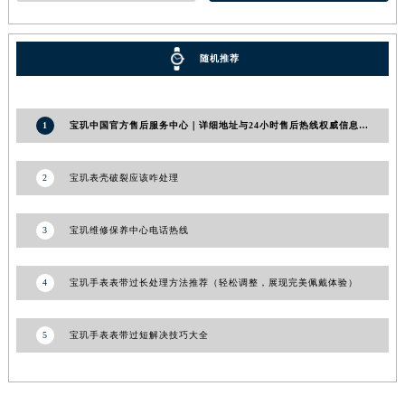
河南省信阳市浉河区东方红大道宝玑售后服务中心（需提前预约）
河南省许昌市魏都区建安大道与八龙路交叉口宝玑售后服务中心（需提前预约）
随机推荐
河南省郑州市二七区民主路10号华润大厦29层2905室宝玑售后服务中心（需提前预约）
河南省周口市川汇区七一路宝玑售后服务中心（需提前预约）
河南省驻马店市驿城区乐山大道与置地大道交叉口宝玑售后服务中心（需提前预约）
1
宝玑中国官方售后服务中心｜详细地址与24小时售后热线权威信息声明（2026年7月最新）
湖北省鄂州市鄂城区文星大道宝玑售后服务中心（需提前预约）
湖北省黄冈市黄州区赤壁大道宝玑售后服务中心（需提前预约）
2
宝玑表壳破裂应该咋处理
湖北省黄石市黄石港区武汉路宝玑售后服务中心（需提前预约）
湖北省荆门市东宝中天街步行街宝玑售后服务中心（需提前预约）
3
宝玑维修保养中心电话热线
湖北省荆州市荆州区荆中路宝玑售后服务中心（需提前预约）
湖北省十堰市茅箭区人民北路宝玑售后服务中心（需提前预约）
4
宝玑手表表带过长处理方法推荐（轻松调整，展现完美佩戴体验）
湖北省随州市曾都区青年路宝玑售后服务中心（需提前预约）
湖北省咸宁市咸安区长安大道宝玑售后服务中心（需提前预约）
5
宝玑手表表带过短解决技巧大全
湖北省襄阳市樊城区长虹路与人民路交叉口宝玑售后服务中心（需提前预约）
湖北省孝感市孝南区复兴大道宝玑售后服务中心（需提前预约）
湖北省宜昌市西陵区夷陵大道与港窑路宝玑售后服务中心（需提前预约）