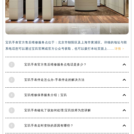
广西壮族自治区河池市金城江区金城江街道朝阳路宝玑售后服务中心（需提前预约）
广西壮族自治区贺州市八步区城东街道灵峰南路宝玑售后服务中心（需提前预约）
广西壮族自治区来宾市兴宾区桂中大道宝玑售后服务中心（需提前预约）
广西壮族自治区柳州市城中区中山中路宝玑售后服务中心（需提前预约）
广西壮族自治区钦州市钦南区金海湾东大街宝玑售后服务中心（需提前预约）
宝玑手表官方售后维修服务点位于：北京市朝阳区及上海市黄浦区。详细的地址与联
广西壮族自治区梧州市万秀区龙湖镇高旺路宝玑售后服务中心（需提前预约）
系电话您可以通过宝玑官网或官方公众号获取，也可以拨打本站页面上......
详情 >
广西壮族自治区玉林市玉州区金玉路宝玑售后服务中心（需提前预约）
2
宝玑手表官方售后维修服务点电话是多少？
海南省儋州市儋州市那大镇兰洋北路宝玑售后服务中心（需提前预约）
海南省东方市八所镇解放西路宝玑售后服务中心（需提前预约）
3
宝玑手表停走怎么办-手表停走的解决方法
海南省琼海市嘉积镇东风路宝玑售后服务中心（需提前预约）
海南省三沙市西沙区西沙群岛永兴岛北京路宝玑售后服务中心（需提前预约）
4
宝玑维修保养服务介绍 | 宝玑
海南省三亚市吉阳区迎宾路宝玑售后服务中心（需提前预约）
海南省万宁市万城镇解放路宝玑售后服务中心（需提前预约）
5
宝玑手表磁化了该如何处理|宝玑技师为您讲解
海南省文昌市文城镇教育东路宝玑售后服务中心（需提前预约）
海南省五指山市通什镇三月三大道宝玑售后服务中心（需提前预约）
6
宝玑手表走时变快的原因有哪些？
香港特别行政区尖沙咀区油尖旺区广东道宝玑售后服务中心（需提前预约）