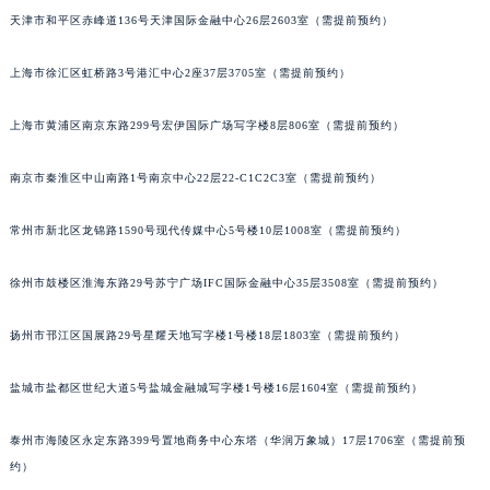
天津市和平区赤峰道136号天津国际金融中心26层2603室（需提前预约）
福州市鼓楼区五四路128-1号恒力城写字楼15层03室（需提前预约）
成都市锦江区人民东路6号SAC东原中心写字楼24层2406B室（需提前预约）
上海市徐汇区虹桥路3号港汇中心2座37层3705室（需提前预约）
重庆市江北区观音桥步行街2号融恒时代广场写字楼9层902室（需提前预约）
长沙市芙蓉区定王台街道建湘路393号世茂环球金融中心写字楼（芙蓉广场）10层13室（需提前预约）
上海市黄浦区南京东路299号宏伊国际广场写字楼8层806室（需提前预约）
郑州市二七区铭功路10号华润大厦写字楼29层2905室（需提前预约）
太原市迎泽区解放路15号亨得利名表服务中心（品牌授权店）3层整层（需提前预约）
南京市秦淮区中山南路1号南京中心22层22-C1C2C3室（需提前预约）
沈阳市沈河区中街路137号亨得利名表服务中心（品牌授权店）1层整层（需提前预约）
常州市新北区龙锦路1590号现代传媒中心5号楼10层1008室（需提前预约）
沈阳市沈河区中街路83号亨得利名表服务中心（品牌授权店）1层整层（需提前预约）
乌鲁木齐市天山区红山路26号时代广场（CCMALL）C座17层17-B（需提前预约）
徐州市鼓楼区淮海东路29号苏宁广场IFC国际金融中心35层3508室（需提前预约）
温州市鹿城区锦绣路1067号置信广场10层1015室（需提前预约）
哈尔滨市道里区友谊西路600号富力中心T2座写字楼29层03室（需提前预约）
扬州市邗江区国展路29号星耀天地写字楼1号楼18层1803室（需提前预约）
大连市中山区人民路15号国际金融大厦7层G室（需提前预约）
盐城市盐都区世纪大道5号盐城金融城写字楼1号楼16层1604室（需提前预约）
佛山市禅城区季华五路57号万科金融中心C座12层1205室（需提前预约）
东莞市东城街道鸿福东路1号民盈国贸中心T1写字楼9层907室（需提前预约）
泰州市海陵区永定东路399号置地商务中心东塔（华润万象城）17层1706室（需提前预
无锡市梁溪区人民中路139号恒隆广场写字楼1座11层1104室（需提前预约）
约）
南通市崇川区工农路57号圆融广场写字楼16层1603室（需提前预约）