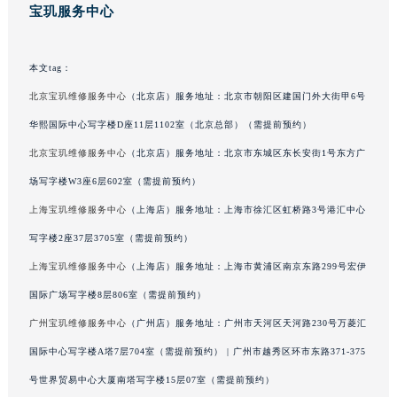
宝玑服务中心
山东省威海市环翠区新威海路89号振华商厦一楼名表维修宝玑售后服务中心（需提前预约）
山东省潍坊市奎文区东风东街宝玑售后服务中心（需提前预约）
本文tag：
山东省枣庄市滕州市北辛路与善国路交叉口宝玑售后服务中心（需提前预约）
山东省淄博市张店区金晶大道宝玑售后服务中心（需提前预约）
北京宝玑维修服务中心
（北京店）服务地址：北京市朝阳区建国门外大街甲6号
上海市黄浦区南京东路299号宏伊国际广场写字楼8层806室宝玑售后服务中心（需提前预约）
华熙国际中心写字楼D座11层1102室（北京总部）（需提前预约）
上海市徐汇区虹桥路3号港汇中心2座37层3705室宝玑售后服务中心（需提前预约）
北京宝玑维修服务中心
（北京店）服务地址：北京市东城区东长安街1号东方广
浙江省杭州市上城区钱江路1366号华润大厦A座5层503-5室宝玑售后服务中心（需提前预约）
场写字楼W3座6层602室（需提前预约）
浙江省湖州市吴兴区劳动路宝玑售后服务中心（需提前预约）
上海宝玑维修服务中心
（上海店）服务地址：上海市徐汇区虹桥路3号港汇中心
浙江省嘉兴市南湖区广益路705号嘉兴世界贸易中心A座13层1304室宝玑售后服务中心（需提前预约）
写字楼2座37层3705室（需提前预约）
浙江省金华市金东区东市南街777号金华万达广场4号楼22楼2209室宝玑售后服务中心（需提前预约）
上海宝玑维修服务中心
（上海店）服务地址：上海市黄浦区南京东路299号宏伊
浙江省丽水市莲都区解放街宝玑售后服务中心（需提前预约）
浙江省宁波市江北区大闸南路500号来福士广场办公楼20层2009室宝玑售后服务中心（需提前预约）
国际广场写字楼8层806室（需提前预约）
浙江省衢州市柯城区上街宝玑售后服务中心（需提前预约）
广州宝玑维修服务中心
（广州店）服务地址：广州市天河区天河路230号万菱汇
浙江省绍兴市越城区胜利东路379号世茂天际中心写字楼8层805室宝玑售后服务中心（需提前预约）
国际中心写字楼A塔7层704室（需提前预约） | 广州市越秀区环市东路371-375
浙江省舟山市定海区解放东路宝玑售后服务中心（需提前预约）
号世界贸易中心大厦南塔写字楼15层07室（需提前预约）
澳门特别行政区大堂区议事亭前地（新马路）宝玑售后服务中心（需提前预约）