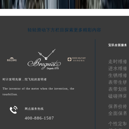
甘肃省合作市人民街宝玑售后服务中心（需提前预约）
甘肃省嘉峪关市雄关区新华中路宝玑售后服务中心（需提前预约）
甘肃省金昌市金川区北京路宝玑售后服务中心（需提前预约）
轻轻滑动下方栏目探索更多精彩内容
甘肃省酒泉市肃州区西大街宝玑售后服务中心（需提前预约）
甘肃省临夏市城南街道团结路宝玑售后服务中心（需提前预约）
宝玑全面服务
甘肃省陇南市武都区人民路宝玑售后服务中心（需提前预约）
甘肃省平凉市崆峒区西大街宝玑售后服务中心（需提前预约）
走时维修
甘肃省庆阳市西峰区南大街宝玑售后服务中心（需提前预约）
进水维修
甘肃省天水市秦州区民主路宝玑售后服务中心（需提前预约）
生锈维修
甘肃省武威市凉州区迎宾路宝玑售后服务中心（需提前预约）
时计发明先驱，陀飞轮的发明者
表带生锈
甘肃省张掖市甘州区民乐北路宝玑售后服务中心（需提前预约）
表带划痕
The inventor of the meter when the invention, the
tourbillon.
宁夏回族自治区固原市原州区文化街宝玑售后服务中心（需提前预约）
磕碰摔坏
宁夏回族自治区石嘴山市大武口区贺兰山路宝玑售后服务中心（需提前预约）
保养价格

网点服务热线
宁夏回族自治区吴忠市利通区开元大道宝玑售后服务中心（需提前预约）
全面保养
400-886-1507
宁夏回族自治区银川市兴庆区新华东路97号新百中心C馆一层C1-18号商铺宝玑售后服务中心（需提前预约）
个性定制
宁夏回族自治区中卫市沙坡头区鼓楼东街宝玑售后服务中心（需提前预约）